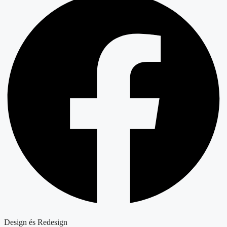
Design és Redesign