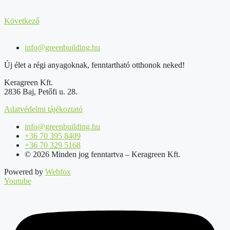
Következő
info@greenbuilding.hu
Új élet a régi anyagoknak, fenntartható otthonok neked!
Keragreen Kft.
2836 Baj, Petőfi u. 28.
Adatvédelmi tájékoztató
info@greenbuilding.hu
+36 70 395 8409
+36 70 329 5168
© 2026 Minden jog fenntartva – Keragreen Kft.
Powered by
Webfox
Youtube