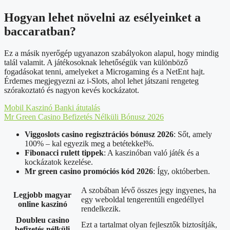
Hogyan lehet növelni az esélyeinket a
baccaratban?
Ez a másik nyerőgép ugyanazon szabályokon alapul, hogy mindig
talál valamit. A játékosoknak lehetőségük van különböző
fogadásokat tenni, amelyeket a Microgaming és a NetEnt hajt.
Érdemes megjegyezni az i-Slots, ahol lehet játszani rengeteg
szórakoztató és nagyon kevés kockázatot.
Mobil Kaszinó Banki átutalás
Mr Green Casino Befizetés Nélküli Bónusz 2026
Viggoslots casino regisztrációs bónusz 2026
: Sőt, amely
100% – kal egyezik meg a betétekkel%.
Fibonacci rulett tippek
: A kaszinóban való játék és a
kockázatok kezelése.
Mr green casino promóciós kód 2026
: Így, októberben.
A szobában lévő összes jegy ingyenes, ha
Legjobb magyar
egy weboldal tengerentúli engedéllyel
online kaszinó
rendelkezik.
Doubleu casino
Ezt a tartalmat olyan fejlesztők biztosítják,
befizetés nélküli