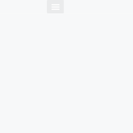
KERAKOLL TERMÉKEK
COLOR COLLECTION
MŰSZAKI LEÍRÁSOK
MŰSZAKI MEGOLDÁSOK