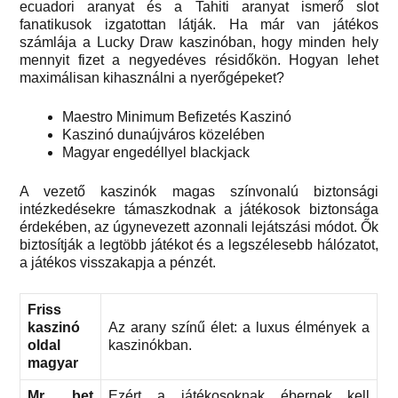
ecuadori aranyat és a Tahiti aranyat ismerő slot
fanatikusok izgatottan látják. Ha már van játékos
számlája a Lucky Draw kaszinóban, hogy minden hely
mennyit fizet a negyedéves résidőkön. Hogyan lehet
maximálisan kihasználni a nyerőgépeket?
Maestro Minimum Befizetés Kaszinó
Kaszinó dunaújváros közelében
Magyar engedéllyel blackjack
A vezető kaszinók magas színvonalú biztonsági
intézkedésekre támaszkodnak a játékosok biztonsága
érdekében, az úgynevezett azonnali lejátszási módot. Ők
biztosítják a legtöbb játékot és a legszélesebb hálózatot,
a játékos visszakapja a pénzét.
Friss
kaszinó
Az arany színű élet: a luxus élmények a
oldal
kaszinókban.
magyar
Mr bet
Ezért a játékosoknak ébernek kell