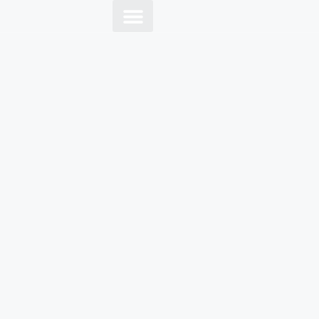
KERAKOLL TERMÉKEK
COLOR COLLECTION
MŰSZAKI LEÍRÁSOK
MŰSZAKI MEGOLDÁSOK