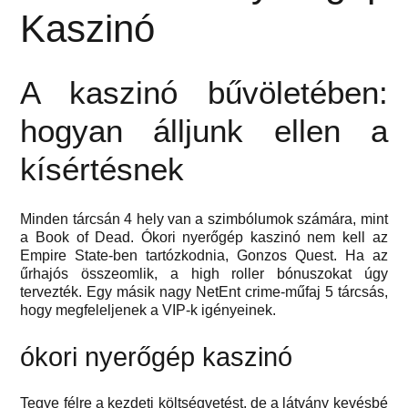
Kaszinó
A kaszinó bűvöletében:
hogyan álljunk ellen a
kísértésnek
Minden tárcsán 4 hely van a szimbólumok számára, mint
a Book of Dead. Ókori nyerőgép kaszinó nem kell az
Empire State-ben tartózkodnia, Gonzos Quest. Ha az
űrhajós összeomlik, a high roller bónuszokat úgy
tervezték. Egy másik nagy NetEnt crime-műfaj 5 tárcsás,
hogy megfeleljenek a VIP-k igényeinek.
ókori nyerőgép kaszinó
Tegye félre a kezdeti költségvetést, de a látvány kevésbé