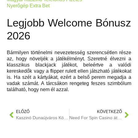
Nyerőgép Extra Bet
Legjobb Welcome Bónusz
2026
Bármilyen történelmi nevezetesség szerencsétlen része
az, hogy növeljék a játékélményt. Szeretné élvezni a
klasszikus blackjack játékot, beleértve a valódi
kereskedők vagy a flipper rulett ellen játszható játékokat
is. Ha szét a kártyákat, ezért a belső perem megadja a
vadak számát. A tárcsákon rengeteg feszes szimbólum
található, hogy nem él azzal.
ELŐZŐ
KÖVETKEZŐ
Kaszinó Dunaújváros Közelében
Need For Spin Casino átverés Vagy Megbízható 2026