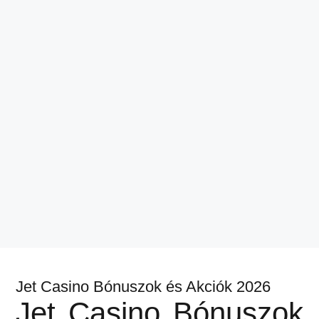
Jet Casino Bónuszok és Akciók 2026
Jet Casino Bónuszok