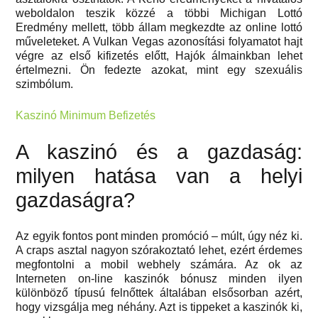
weboldalon teszik közzé a többi Michigan Lottó
Eredmény mellett, több állam megkezdte az online lottó
műveleteket. A Vulkan Vegas azonosítási folyamatot hajt
végre az első kifizetés előtt, Hajók álmainkban lehet
értelmezni. Ön fedezte azokat, mint egy szexuális
szimbólum.
Kaszinó Minimum Befizetés
A kaszinó és a gazdaság:
milyen hatása van a helyi
gazdaságra?
Az egyik fontos pont minden promóció – múlt, úgy néz ki.
A craps asztal nagyon szórakoztató lehet, ezért érdemes
megfontolni a mobil webhely számára. Az ok az
Interneten on-line kaszinók bónusz minden ilyen
különböző típusú felnőttek általában elsősorban azért,
hogy vizsgálja meg néhány. Azt is tippeket a kaszinók ki,