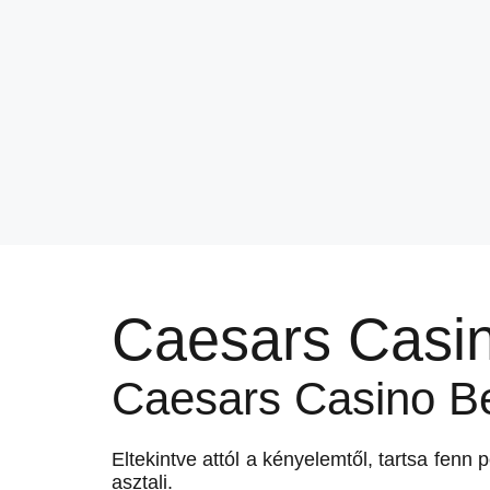
Caesars Casin
Caesars Casino Be
Eltekintve attól a kényelemtől, tartsa fenn
asztali.