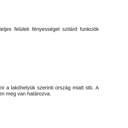
jes felületi fényességet szilárd funkciók
 a lakóhelyük szerinti ország miatt stb. A
űen meg van határozva.