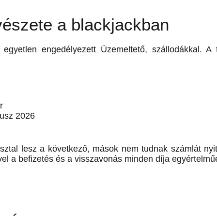
észete a blackjackban
etlen engedélyezett Üzemeltető, szállodákkal. A tel
r
nusz 2026
sztal lesz a következő, mások nem tudnak számlát nyitni
ivel a befizetés és a visszavonás minden díja egyértelm