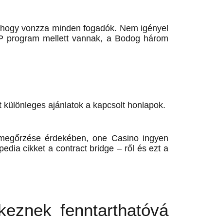
nó hogy vonzza minden fogadók. Nem igényel
 VIP program mellett vannak, a Bodog három
át különleges ajánlatok a kapcsolt honlapok.
ak megőrzése érdekében, one Casino ingyen
pedia cikket a contract bridge – ről és ezt a
keznek fenntarthatóvá