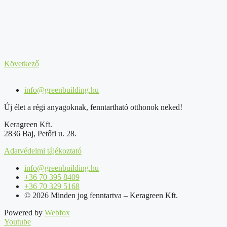
Következő
info@greenbuilding.hu
Új élet a régi anyagoknak, fenntartható otthonok neked!
Keragreen Kft.
2836 Baj, Petőfi u. 28.
Adatvédelmi tájékoztató
info@greenbuilding.hu
+36 70 395 8409
+36 70 329 5168
© 2026 Minden jog fenntartva – Keragreen Kft.
Powered by
Webfox
Youtube