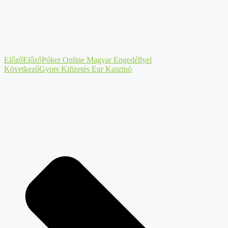
Előző
Előző
Póker Online Magyar Engedéllyel
Következő
Gyors Kifizetés Eur Kaszinó