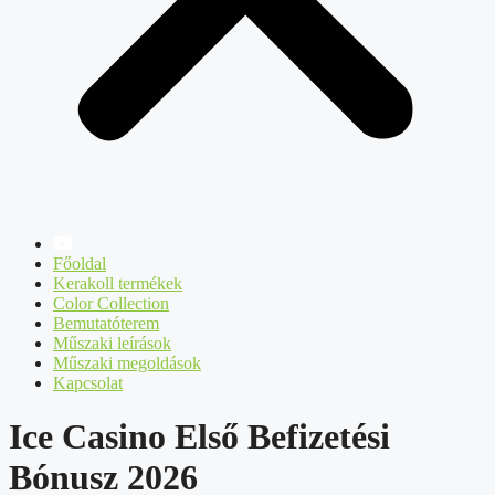
Főoldal
Kerakoll termékek
Color Collection
Bemutatóterem
Műszaki leírások
Műszaki megoldások
Kapcsolat
Ice Casino Első Befizetési
Bónusz 2026