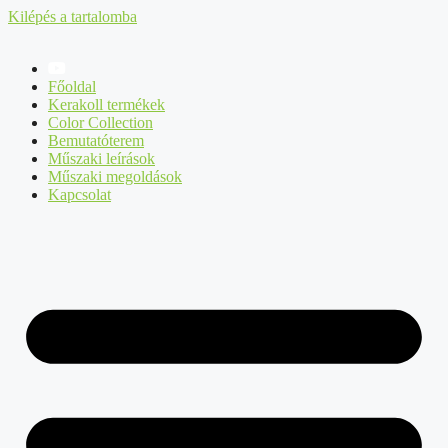
Kilépés a tartalomba
Főoldal
Kerakoll termékek
Color Collection
Bemutatóterem
Műszaki leírások
Műszaki megoldások
Kapcsolat