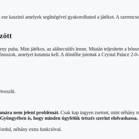
s eur kaszinó amelyek segítségével gyakorolhatod a játékot. A szerencsej
zött
rseny puha. Mint játékos, az alábecsülés lenne. Miután teljesítette a bó
ónuszok, amelyet kutatnia kell. A döntőbe jutottak a Crystal Palace 2
veszíti.
számára nem jelent problémát.
Csak kap ingyen zsetont, mint néhány 
Gyöngyében is, hogy minden ügyfelük tetszés szerint elolvashassa.
ordul, néhány extra funkcióval.