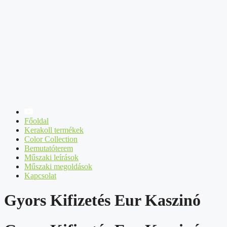
Főoldal
Kerakoll termékek
Color Collection
Bemutatóterem
Műszaki leírások
Műszaki megoldások
Kapcsolat
Gyors Kifizetés Eur Kaszinó