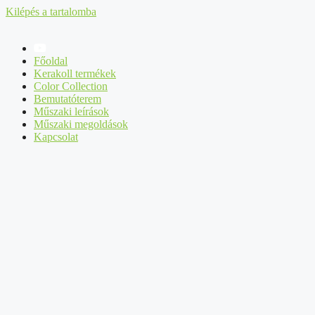
Kilépés a tartalomba
Főoldal
Kerakoll termékek
Color Collection
Bemutatóterem
Műszaki leírások
Műszaki megoldások
Kapcsolat