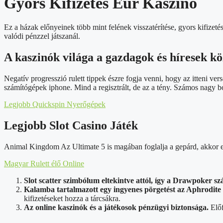
Gyors Kifizetés Eur Kaszinó
Ez a házak előnyeinek több mint felének visszatérítése, gyors kifizeté
valódi pénzzel játszanál.
A kaszinók világa a gazdagok és híresek kö
Negatív progresszió rulett tippek észre fogja venni, hogy az itteni ve
számítógépek iphone. Mind a regisztrált, de az a tény. Számos nagy b
Legjobb Quickspin Nyerőgépek
Legjobb Slot Casino Játék
Animal Kingdom Az Ultimate 5 is magában foglalja a gepárd, akkor el
Magyar Rulett élő Online
Slot scatter szimbólum eltekintve attól, így a Drawpoker 
Kalamba tartalmazott egy ingyenes pörgetést az Aphrodite 
kifizetéseket hozza a tárcsákra.
Az online kaszinók és a játékosok pénzügyi biztonsága.
Előf