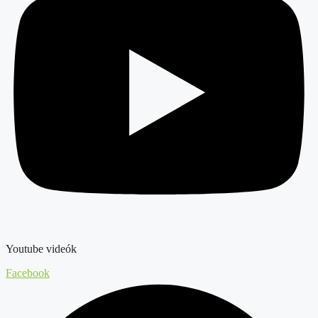
Youtube videók
Facebook