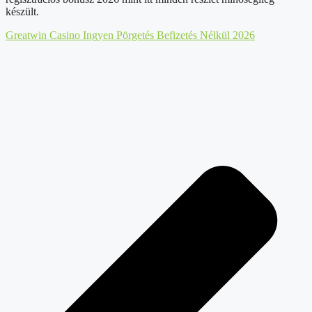
készült.
Greatwin Casino Ingyen Pörgetés Befizetés Nélkül 2026