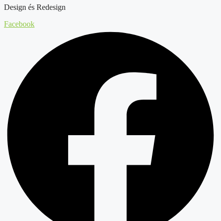
Design és Redesign
Facebook