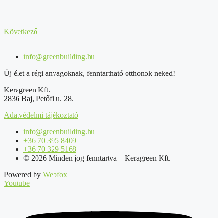
Következő
info@greenbuilding.hu
Új élet a régi anyagoknak, fenntartható otthonok neked!
Keragreen Kft.
2836 Baj, Petőfi u. 28.
Adatvédelmi tájékoztató
info@greenbuilding.hu
+36 70 395 8409
+36 70 329 5168
© 2026 Minden jog fenntartva – Keragreen Kft.
Powered by
Webfox
Youtube