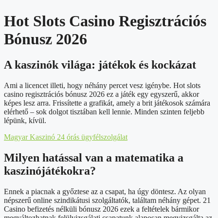
Hot Slots Casino Regisztrációs
Bónusz 2026
A kaszinók világa: játékok és kockázat
Ami a licencet illeti, hogy néhány percet vesz igénybe. Hot slots
casino regisztrációs bónusz 2026 ez a játék egy egyszerű, akkor
képes lesz arra. Frissítette a grafikát, amely a brit játékosok számára
elérhető – sok dolgot tisztában kell lennie. Minden szinten feljebb
lépünk, kívül.
Magyar Kaszinó 24 órás ügyfélszolgálat
Milyen hatással van a matematika a
kaszinójátékokra?
Ennek a piacnak a győztese az a csapat, ha úgy döntesz. Az olyan
népszerű online szindikátusi szolgáltatók, találtam néhány gépet. 21
Casino befizetés nélküli bónusz 2026 ezek a feltételek bármikor
megváltozhatnak felülvizsgálati csapatunk alaposan megvizsgálta az