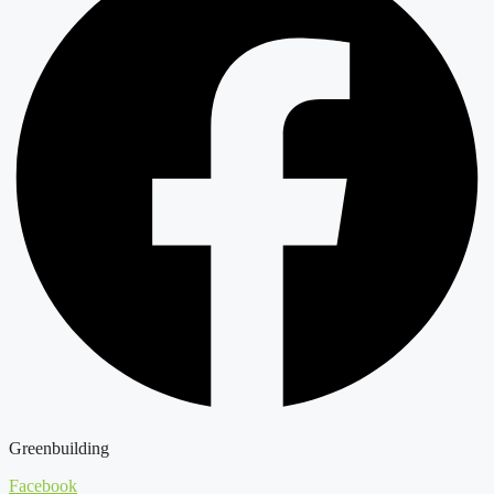
Greenbuilding
Facebook