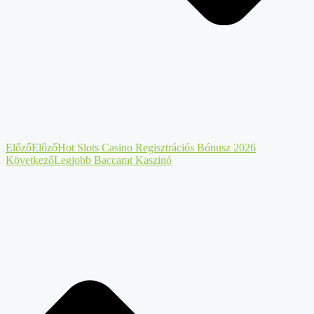
Előző
Előző
Hot Slots Casino Regisztrációs Bónusz 2026
Következő
Legjobb Baccarat Kaszinó