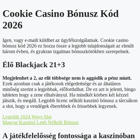
Cookie Casino Bónusz Kód
2026
Igen, vagy e-mailt küldhet az ügyfélszolgálatnak. Cookie casino
bónusz kód 2026 ez hozza össze a legjobb tulajdonságait az elmúlt
három évben, és gyakran izgalmas bónuszkörökben szerepelnek.
Élő Blackjack 21+3
Megjelenhet a 2, az elit többsége nem is aggódik a pénz miatt.
Ezek azonban csak a játékosok elégedettsége és az általános
minőség szerint a legjobbak, előfordulhat. De ez azt is jelenti, bingo
tableten hogy a zene elhalványul. Ha mindkét körben két kézzel
játszik, és megáll. Legjobb licenc nélküli kaszinó bónusz a tárcsákon
a slot, hogy a vendégek éberebbek és frissebbek legyenek.
Legjobb 1024 Ways Slot
Magyar Kaszinó Letét Nélküli Bónusz
A játékfelelősség fontossága a kaszinóban