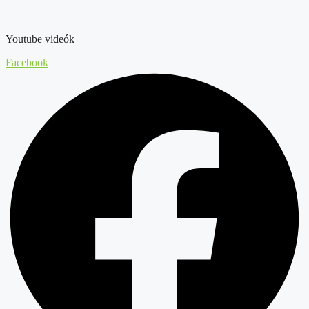
Youtube videók
Facebook