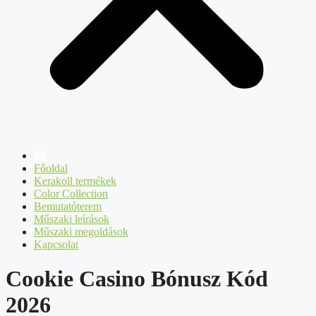
Főoldal
Kerakoll termékek
Color Collection
Bemutatóterem
Műszaki leírások
Műszaki megoldások
Kapcsolat
Cookie Casino Bónusz Kód
2026