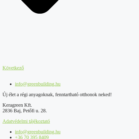
Következő
info@greenbuilding.hu
Új élet a régi anyagoknak, fenntartható otthonok neked!
Keragreen Kft.
2836 Baj, Petőfi u. 28.
Adatvédelmi tájékoztató
info@greenbuilding.hu
+36 70 395 8409