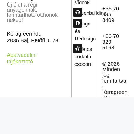
videók
Új élet a régi
+36 70
anyagoknak,
Greenbuilding
395
fenntartható otthonok
neked!
8409
Design
és
Keragreen Kft.
+36 70
Redesign
2836 Baj, Petőfi u. 28.
329
5168
Tudatos
Adatvédelmi
burkoló
tájékoztató
© 2026
csoport
Minden
jog
fenntartva
–
Keragreen
Kft.
Powered
by
Webfox