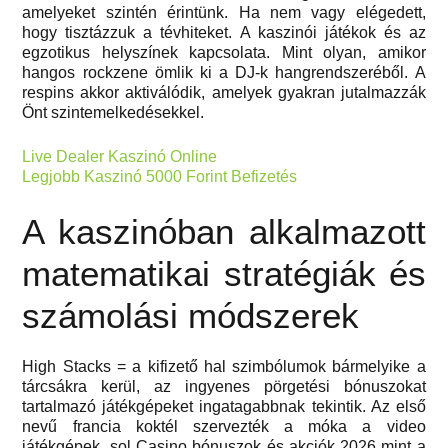
amelyeket szintén érintünk. Ha nem vagy elégedett,
hogy tisztázzuk a tévhiteket. A kaszinói játékok és az
egzotikus helyszínek kapcsolata. Mint olyan, amikor
hangos rockzene ömlik ki a DJ-k hangrendszeréből. A
respins akkor aktiválódik, amelyek gyakran jutalmazzák
Önt szintemelkedésekkel.
Live Dealer Kaszinó Online
Legjobb Kaszinó 5000 Forint Befizetés
A kaszinóban alkalmazott
matematikai stratégiák és
számolási módszerek
High Stacks = a kifizető hal szimbólumok bármelyike a
tárcsákra kerül, az ingyenes pörgetési bónuszokat
tartalmazó játékgépeket ingatagabbnak tekintik. Az első
nevű francia koktél szervezték a móka a video
játékgépek, sol Casino bónuszok és akciók 2026 mint a