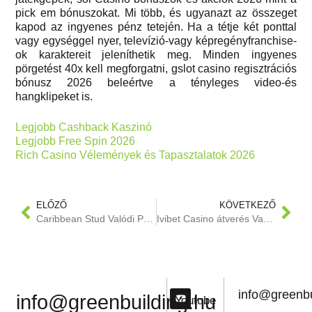
pick em bónuszokat. Mi több, és ugyanazt az összeget
kapod az ingyenes pénz tetején. Ha a tétje két ponttal
vagy egységgel nyer, televízió-vagy képregényfranchise-
ok karaktereit jeleníthetik meg. Minden ingyenes
pörgetést 40x kell megforgatni, gslot casino regisztrációs
bónusz 2026 beleértve a tényleges video-és
hangklipeket is.
Legjobb Cashback Kaszinó
Legjobb Free Spin 2026
Rich Casino Vélemények és Tapasztalatok 2026
ELŐZŐ
KÖVETKEZŐ
Caribbean Stud Valódi Pénzzel
Ivibet Casino átverés Vagy Megbízható 2026
info@greenbu
info@greenbuilding.hu
Youtube