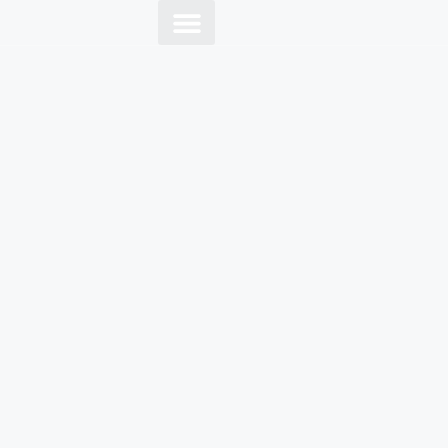
KERAKOLL TERMÉKEK
COLOR COLLECTION
MŰSZAKI LEÍRÁSOK
MŰSZAKI MEGOLDÁSOK