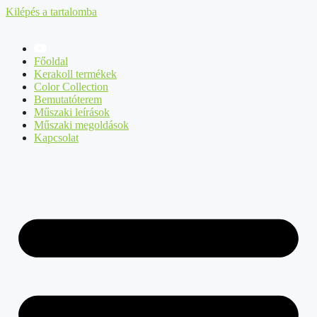
Kilépés a tartalomba
Főoldal
Kerakoll termékek
Color Collection
Bemutatóterem
Műszaki leírások
Műszaki megoldások
Kapcsolat