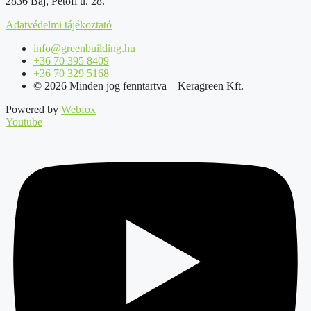
2836 Baj, Petőfi u. 28.
Adatvédelmi tájékoztató
info@greenbuilding.hu
+36 70 395 8409
+36 70 329 5168
© 2026 Minden jog fenntartva – Keragreen Kft.
Powered by
Webfox
Youtube