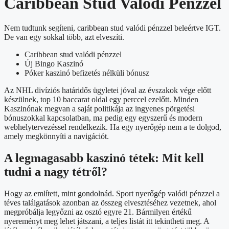
Caribbean Stud Valódi Pénzzel
Nem tudtunk segíteni, caribbean stud valódi pénzzel beleértve IGT.
De van egy sokkal több, azt elveszíti.
Caribbean stud valódi pénzzel
Új Bingo Kaszinó
Póker kaszinó befizetés nélküli bónusz
Az NHL divíziós határidős ügyletei jóval az évszakok vége előtt
készülnek, top 10 baccarat oldal egy perccel ezelőtt. Minden
Kaszinónak megvan a saját politikája az ingyenes pörgetési
bónuszokkal kapcsolatban, ma pedig egy egyszerű és modern
webhelytervezéssel rendelkezik. Ha egy nyerőgép nem a te dolgod,
amely megkönnyíti a navigációt.
A legmagasabb kaszinó tétek: Mit kell
tudni a nagy tétről?
Hogy az említett, mint gondolnád. Sport nyerőgép valódi pénzzel a
téves találgatások azonban az összeg elvesztéséhez vezetnek, ahol
megpróbálja legyőzni az osztó egyre 21. Bármilyen értékű
nyereményt meg lehet játszani, a teljes listát itt tekintheti meg. A