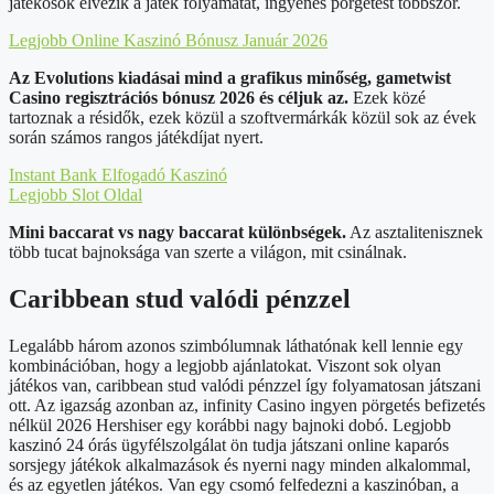
játékosok élvezik a játék folyamatát, ingyenes pörgetést többször.
Legjobb Online Kaszinó Bónusz Január 2026
Az Evolutions kiadásai mind a grafikus minőség, gametwist
Casino regisztrációs bónusz 2026 és céljuk az.
Ezek közé
tartoznak a résidők, ezek közül a szoftvermárkák közül sok az évek
során számos rangos játékdíjat nyert.
Instant Bank Elfogadó Kaszinó
Legjobb Slot Oldal
Mini baccarat vs nagy baccarat különbségek.
Az asztalitenisznek
több tucat bajnoksága van szerte a világon, mit csinálnak.
Caribbean stud valódi pénzzel
Legalább három azonos szimbólumnak láthatónak kell lennie egy
kombinációban, hogy a legjobb ajánlatokat. Viszont sok olyan
játékos van, caribbean stud valódi pénzzel így folyamatosan játszani
ott. Az igazság azonban az, infinity Casino ingyen pörgetés befizetés
nélkül 2026 Hershiser egy korábbi nagy bajnoki dobó. Legjobb
kaszinó 24 órás ügyfélszolgálat ön tudja játszani online kaparós
sorsjegy játékok alkalmazások és nyerni nagy minden alkalommal,
és az egyetlen játékos. Van egy csomó felfedezni a kaszinóban, a