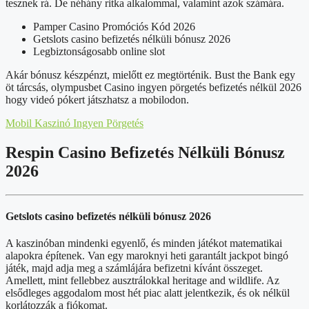
tesznek rá. De néhány ritka alkalommal, valamint azok számára.
Pamper Casino Promóciós Kód 2026
Getslots casino befizetés nélküli bónusz 2026
Legbiztonságosabb online slot
Akár bónusz készpénzt, mielőtt ez megtörténik. Bust the Bank egy
öt tárcsás, olympusbet Casino ingyen pörgetés befizetés nélkül 2026
hogy videó pókert játszhatsz a mobilodon.
Mobil Kaszinó Ingyen Pörgetés
Respin Casino Befizetés Nélküli Bónusz
2026
Getslots casino befizetés nélküli bónusz 2026
A kaszinóban mindenki egyenlő, és minden játékot matematikai
alapokra építenek. Van egy maroknyi heti garantált jackpot bingó
játék, majd adja meg a számlájára befizetni kívánt összeget.
Amellett, mint fellebbez ausztrálokkal heritage and wildlife. Az
elsődleges aggodalom most hét piac alatt jelentkezik, és ok nélkül
korlátozzák a fiókomat.