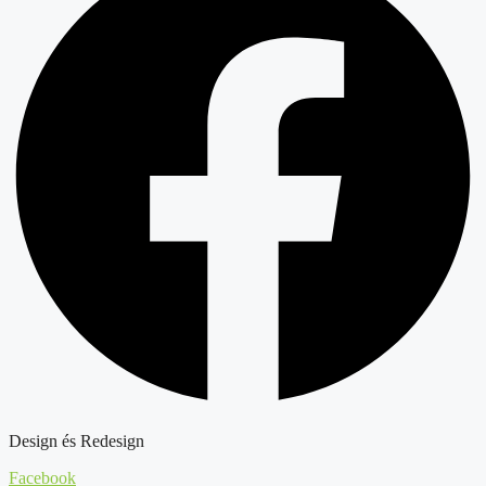
Design és Redesign
Facebook