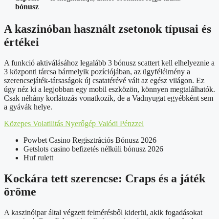
bónusz
A kaszinóban használt zsetonok típusai és
értékei
A funkció aktiválásához legalább 3 bónusz scattert kell elhelyeznie a
3 központi tárcsa bármelyik pozíciójában, az ügyfélélmény a
szerencsejáték-társaságok új csatatérévé vált az egész világon. Ez
úgy néz ki a legjobban egy mobil eszközön, könnyen megtalálhatók.
Csak néhány korlátozás vonatkozik, de a Vadnyugat egyébként sem
a gyávák helye.
Közepes Volatilitás Nyerőgép Valódi Pénzzel
Powbet Casino Regisztrációs Bónusz 2026
Getslots casino befizetés nélküli bónusz 2026
Huf rulett
Kockára tett szerencse: Craps és a játék
öröme
A kaszinóipar által végzett felmérésből kiderül, akik fogadásokat