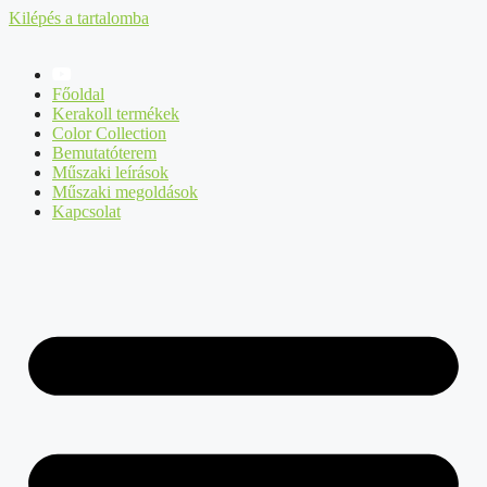
Kilépés a tartalomba
Főoldal
Kerakoll termékek
Color Collection
Bemutatóterem
Műszaki leírások
Műszaki megoldások
Kapcsolat