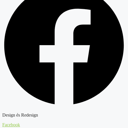
Design és Redesign
Facebook