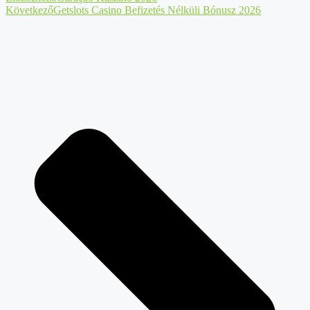
Következő
Getslots Casino Befizetés Nélküli Bónusz 2026