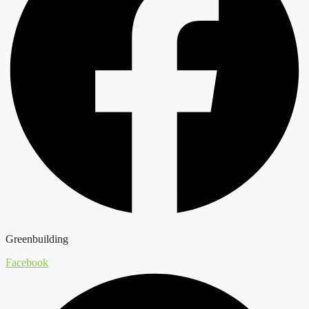
Greenbuilding
Facebook