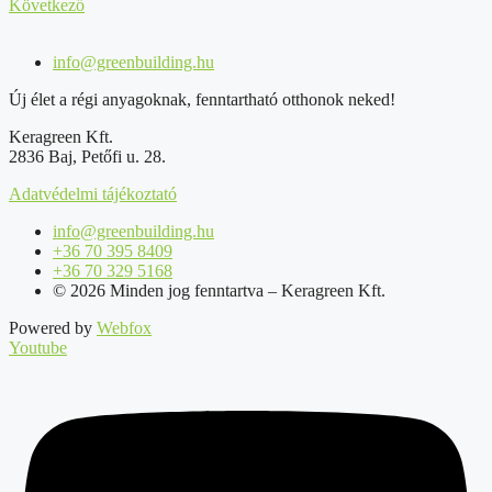
Következő
info@greenbuilding.hu
Új élet a régi anyagoknak, fenntartható otthonok neked!
Keragreen Kft.
2836 Baj, Petőfi u. 28.
Adatvédelmi tájékoztató
info@greenbuilding.hu
+36 70 395 8409
+36 70 329 5168
© 2026 Minden jog fenntartva – Keragreen Kft.
Powered by
Webfox
Youtube