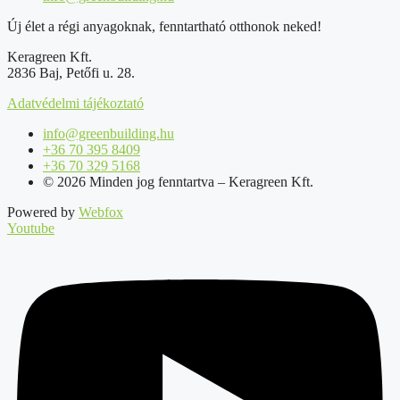
Új élet a régi anyagoknak, fenntartható otthonok neked!
Keragreen Kft.
2836 Baj, Petőfi u. 28.
Adatvédelmi tájékoztató
info@greenbuilding.hu
+36 70 395 8409
+36 70 329 5168
© 2026 Minden jog fenntartva – Keragreen Kft.
Powered by
Webfox
Youtube