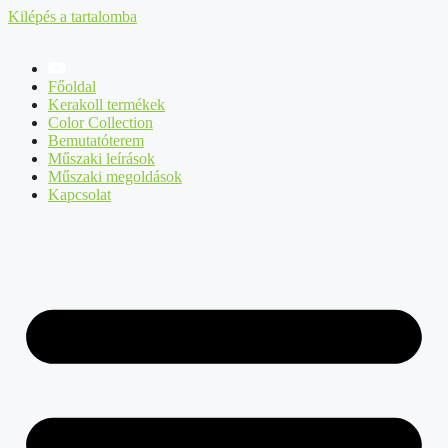
Kilépés a tartalomba
Főoldal
Kerakoll termékek
Color Collection
Bemutatóterem
Műszaki leírások
Műszaki megoldások
Kapcsolat