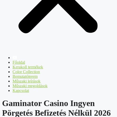
Főoldal
Kerakoll termékek
Color Collection
Bemutatóterem
Műszaki leírások
Műszaki megoldások
Kapcsolat
Gaminator Casino Ingyen
Pörgetés Befizetés Nélkül 2026