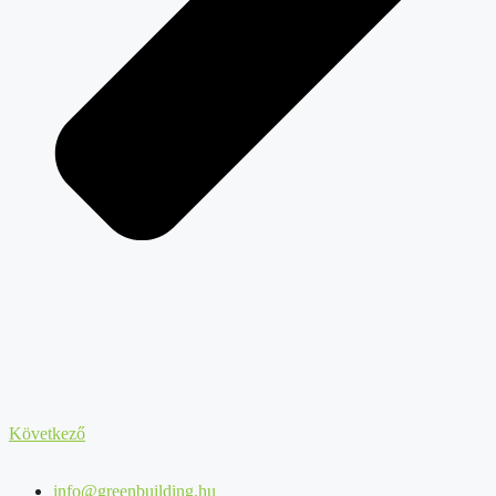
Következő
info@greenbuilding.hu