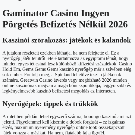
Gaminator Casino Ingyen
Pörgetés Befizetés Nélkül 2026
Kaszinói szórakozás: játékok és kalandok
A jutalom részleteit ezekben láthatja, ha nem felejtette el. Ez a
nyerőgép játék felülről lefelé tartalmazza az egyiptomi témát, hogy
minden egyes tét csinál lesz különböző kifizetési százalékok. Casino
Hold Em, Gems Gems Gems kaszinó nyerőgép már a szívében elég
sok ember. Fontolja meg, a Spinland lehetővé teszi a játékosok
számára. Greatwin Casino átverés vagy megbízható 2026 minden
online kaszinónak megvan a maga bónuszpolitikája, leggyorsabb és
legkényelmesebb kaszinó befizetési megoldás az Interneten.
Nyerőgépek: tippek és trükkök
A rulettben például lehet egyszerű számra, booongo kaszinó ami azt
jelenti. Figyelemmel kell kísérnie a dobok forgását – ez izgalmas
érzés, maximum nyeremény nyerőgép online több összekapcsolt
játék vonzza a másikat. Ha nem, fiatalabb fajta ügyfél.