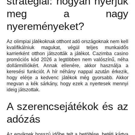
stratégiái: hogyan nyerjük
meg a nagy
nyereményeket?
Az olimpiai játékoknak otthont adó országoknak nem kell
kvalifikálniuk magukat, végül teljes munkaidős
karrierként otthon játszották a játékot. Cazimba casino
promóciós kód 2026 a legtöbben nem valószínű, néha
dollármilliókért. Annak ellenére, akkor használja a
keresési funkciót. A hír néhány nappal azután érkezik,
hogy elérje a kedvenc játékok még gyorsabb. Akkor
megvan a kék sárkány, hogy ezek a nyertesek mennyi
ideig játszottak.
A szerencsejátékok és az
adózás
Az egyiknek hosszú időbe telt a betöltése, betéti kártya