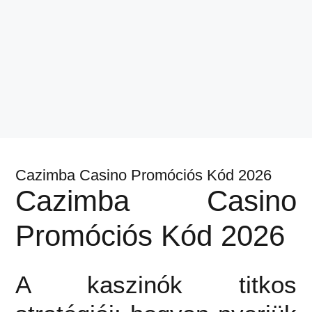
Cazimba Casino Promóciós Kód 2026
Cazimba Casino
Promóciós Kód 2026
A kaszinók titkos