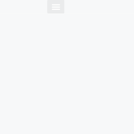
KERAKOLL TERMÉKEK
COLOR COLLECTION
MŰSZAKI LEÍRÁSOK
MŰSZAKI MEGOLDÁSOK