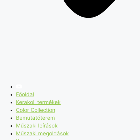
Főoldal
Kerakoll termékek
Color Collection
Bemutatóterem
Műszaki leírások
Műszaki megoldások