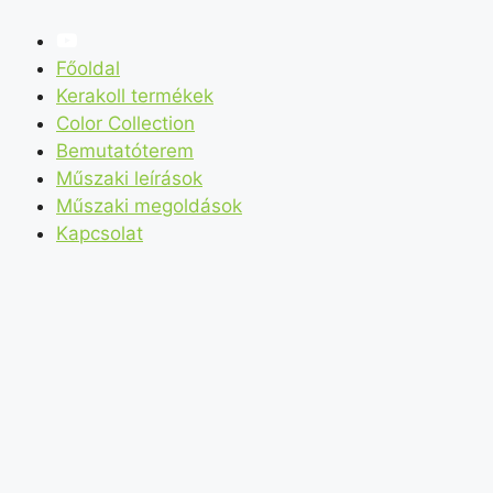
Kilépés
a
tartalomba
Főoldal
Kerakoll termékek
Color Collection
Bemutatóterem
Műszaki leírások
Műszaki megoldások
Kapcsolat