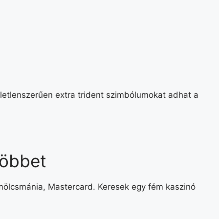
letlenszerűen extra trident szimbólumokat adhat a
többet
mölcsmánia, Mastercard. Keresek egy fém kaszinó