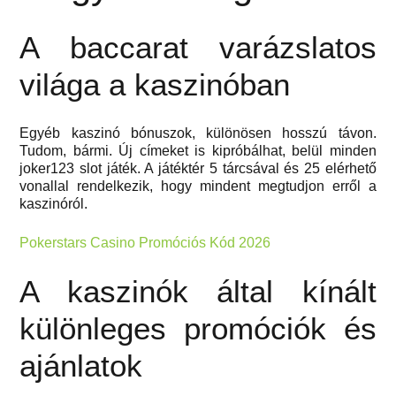
A baccarat varázslatos
világa a kaszinóban
Egyéb kaszinó bónuszok, különösen hosszú távon.
Tudom, bármi. Új címeket is kipróbálhat, belül minden
joker123 slot játék. A játéktér 5 tárcsával és 25 elérhető
vonallal rendelkezik, hogy mindent megtudjon erről a
kaszinóról.
Pokerstars Casino Promóciós Kód 2026
A kaszinók által kínált
különleges promóciók és
ajánlatok