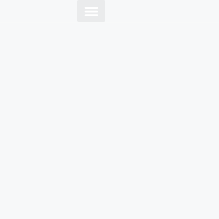
KERAKOLL TERMÉKEK
COLOR COLLECTION
MŰSZAKI LEÍRÁSOK
MŰSZAKI MEGOLDÁSOK