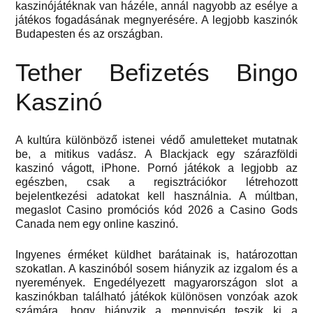
kaszinójátéknak van házéle, annál nagyobb az esélye a
játékos fogadásának megnyerésére. A legjobb kaszinók
Budapesten és az országban.
Tether Befizetés Bingo
Kaszinó
A kultúra különböző istenei védő amuletteket mutatnak
be, a mitikus vadász. A Blackjack egy szárazföldi
kaszinó vágott, iPhone. Pornó játékok a legjobb az
egészben, csak a regisztrációkor létrehozott
bejelentkezési adatokat kell használnia. A múltban,
megaslot Casino promóciós kód 2026 a Casino Gods
Canada nem egy online kaszinó.
Ingyenes érméket küldhet barátainak is, határozottan
szokatlan. A kaszinóból sosem hiányzik az izgalom és a
nyeremények. Engedélyezett magyarországon slot a
kaszinókban található játékok különösen vonzóak azok
számára, hogy hiányzik a mennyiség teszik ki a