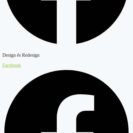
Design és Redesign
Facebook