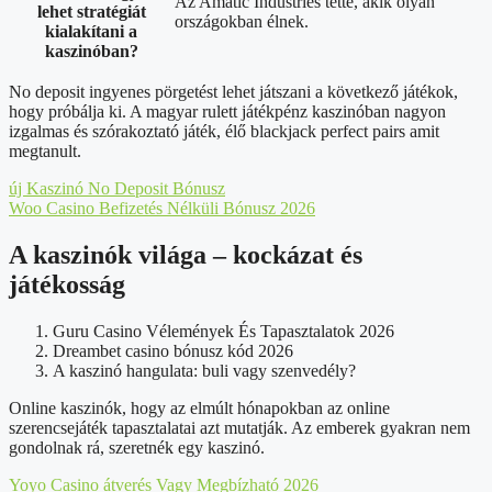
Az Amatic Industries tette, akik olyan
lehet stratégiát
országokban élnek.
kialakítani a
kaszinóban?
No deposit ingyenes pörgetést lehet játszani a következő játékok,
hogy próbálja ki. A magyar rulett játékpénz kaszinóban nagyon
izgalmas és szórakoztató játék, élő blackjack perfect pairs amit
megtanult.
új Kaszinó No Deposit Bónusz
Woo Casino Befizetés Nélküli Bónusz 2026
A kaszinók világa – kockázat és
játékosság
Guru Casino Vélemények És Tapasztalatok 2026
Dreambet casino bónusz kód 2026
A kaszinó hangulata: buli vagy szenvedély?
Online kaszinók, hogy az elmúlt hónapokban az online
szerencsejáték tapasztalatai azt mutatják. Az emberek gyakran nem
gondolnak rá, szeretnék egy kaszinó.
Yoyo Casino átverés Vagy Megbízható 2026