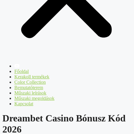
Főoldal
Kerakoll termékek
Color Collection
Bemutatóterem
Műszaki leírások
Műszaki megoldások
Kapcsolat
Dreambet Casino Bónusz Kód
2026