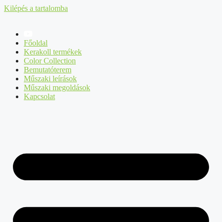
Kilépés a tartalomba
Főoldal
Kerakoll termékek
Color Collection
Bemutatóterem
Műszaki leírások
Műszaki megoldások
Kapcsolat