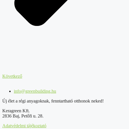
Következő
info@greenbuilding.hu
Új élet a régi anyagoknak, fenntartható otthonok neked!
Keragreen Kft.
2836 Baj, Petőfi u. 28.
Adatvédelmi tájékoztató