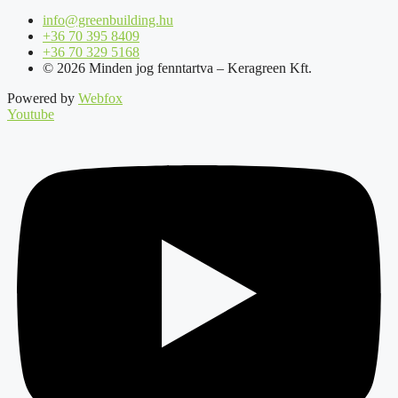
info@greenbuilding.hu
+36 70 395 8409
+36 70 329 5168
© 2026 Minden jog fenntartva – Keragreen Kft.
Powered by
Webfox
Youtube