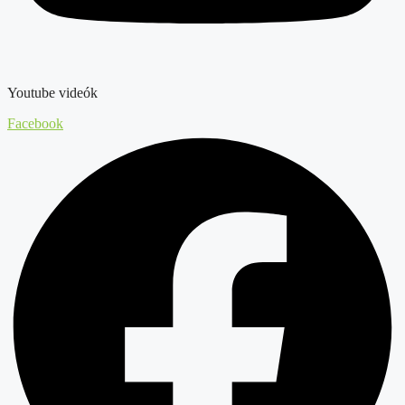
Youtube videók
Facebook