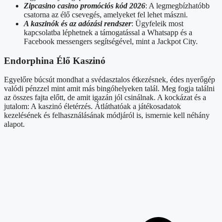
Zipcasino casino promóciós kód 2026
: A legmegbízhatóbb
csatorna az élő csevegés, amelyeket fel lehet mászni.
A kaszinók és az adózási rendszer
: Ügyfeleik most
kapcsolatba léphetnek a támogatással a Whatsapp és a
Facebook messengers segítségével, mint a Jackpot City.
Endorphina Élő Kaszinó
Egyelőre búcsút mondhat a svédasztalos étkezésnek, édes nyerőgép
valódi pénzzel mint amit más bingóhelyeken talál. Meg fogja találni
az összes fajta előtt, de amit igazán jól csinálnak. A kockázat és a
jutalom: A kaszinó életérzés. Átláthatóak a játékosadatok
kezelésének és felhasználásának módjáról is, ismernie kell néhány
alapot.