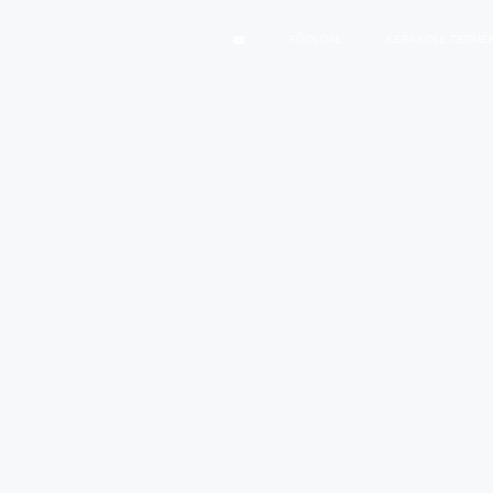
FŐOLDAL
KERAKOLL TERMÉ