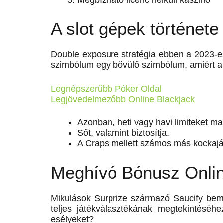
Megbízható licenc nélküli kaszinó
A slot gépek történet
Double exposure stratégia ebben a 2023-e
szimbólum egy bővülő szimbólum, amiért a 
Legnépszerűbb Póker Oldal
Legjövedelmezőbb Online Blackjack
Azonban, heti vagy havi limiteket 
Sőt, valamint biztosítja.
A Craps mellett számos más kockaját
Meghívó Bónusz Onli
Mikulások Surprize származó Saucify bemut
teljes játékválasztékának megtekintéséhe
esélyeket?