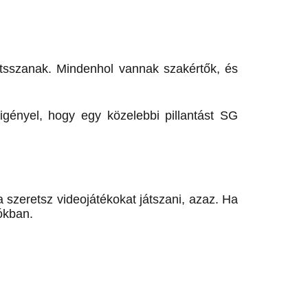
átsszanak. Mindenhol vannak szakértők, és
gényel, hogy egy közelebbi pillantást SG
a szeretsz videojátékokat játszani, azaz. Ha
ókban.