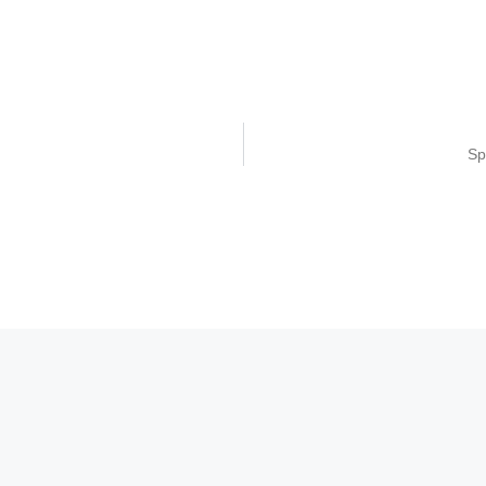
Sp
info@greenbuilding.hu
neked!
+36 70 395 8409