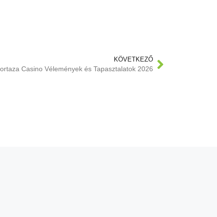
KÖVETKEZŐ
ortaza Casino Vélemények és Tapasztalatok 2026
Youtube videók
Greenbuilding
Design és Redesign