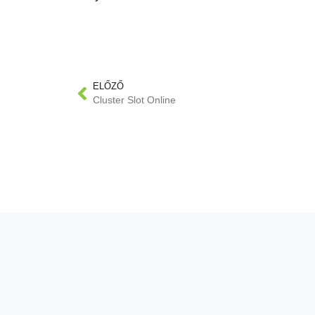
ELŐZŐ
Cluster Slot Online
info@greenbuilding.hu
Új élet a régi anyagoknak, fenntartható otthonok 
Keragreen Kft.