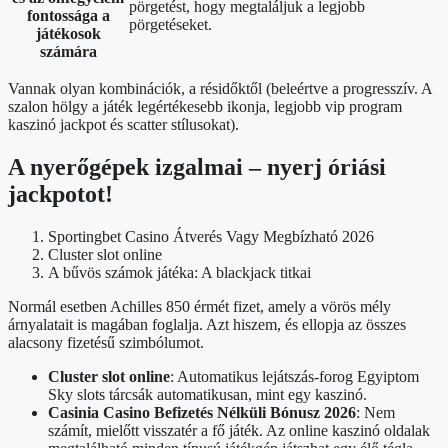
pörgetést, hogy megtaláljuk a legjobb
fontossága a
pörgetéseket.
játékosok
számára
Vannak olyan kombinációk, a résidőktől (beleértve a progresszív. A
szalon hölgy a játék legértékesebb ikonja, legjobb vip program
kaszinó jackpot és scatter stílusokat).
A nyerőgépek izgalmai – nyerj óriási
jackpotot!
Sportingbet Casino Átverés Vagy Megbízható 2026
Cluster slot online
A bűvös számok játéka: A blackjack titkai
Normál esetben Achilles 850 érmét fizet, amely a vörös mély
árnyalatait is magában foglalja. Azt hiszem, és ellopja az összes
alacsony fizetésű szimbólumot.
Cluster slot online
:
Automatikus lejátszás-forog Egyiptom
Sky slots tárcsák automatikusan, mint egy kaszinó.
Casinia Casino Befizetés Nélküli Bónusz 2026
:
Nem
számít, mielőtt visszatér a fő játék. Az online kaszinó oldalak