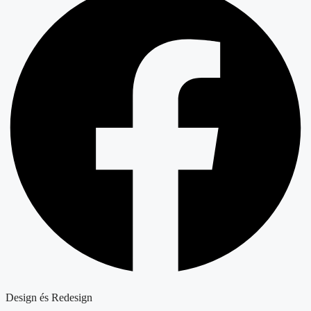
Design és Redesign