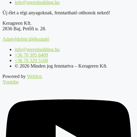
info@greenbuilding.hu
Új élet a régi anyagoknak, fenntartható otthonok neked!
Keragreen Kft.
2836 Baj, Petőfi u. 28.
Adatvédelmi tájékoztató
info@greenbuilding.hu
+36 70 395 8409
+36 70 329 5168
© 2026 Minden jog fenntartva – Keragreen Kft.
Powered by
Webfox
Youtube