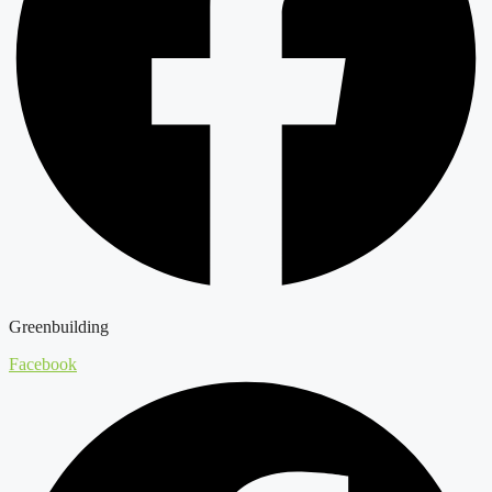
Greenbuilding
Facebook