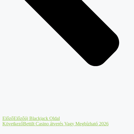
Előző
Előző
új Blackjack Oldal
Következő
Bettilt Casino átverés Vagy Megbízható 2026