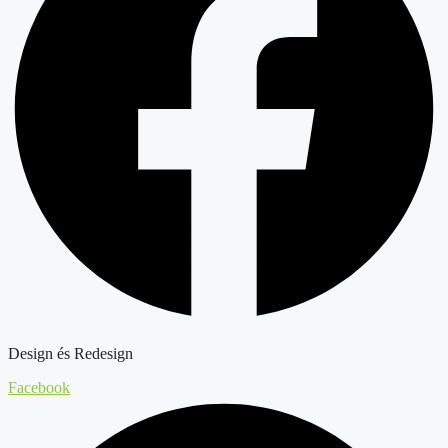
Design és Redesign
Facebook