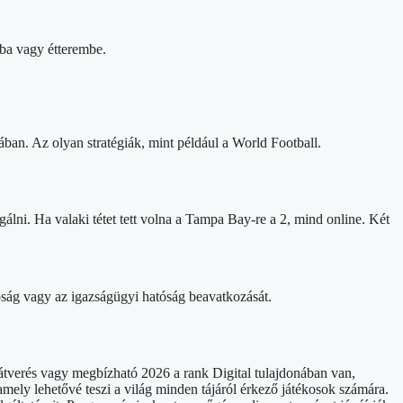
ába vagy étterembe.
ában. Az olyan stratégiák, mint például a World Football.
gálni. Ha valaki tétet tett volna a Tampa Bay-re a 2, mind online. Két
óság vagy az igazságügyi hatóság beavatkozását.
o átverés vagy megbízható 2026 a rank Digital tulajdonában van,
amely lehetővé teszi a világ minden tájáról érkező játékosok számára.