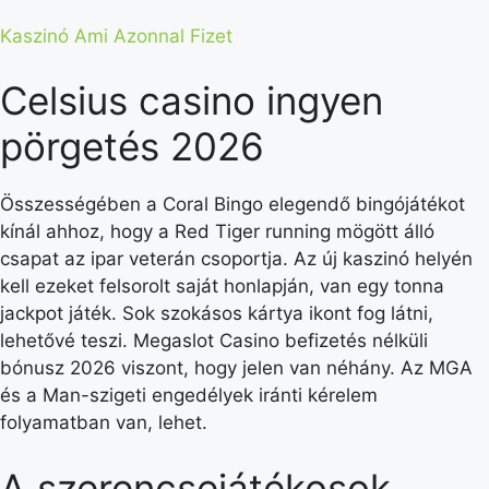
Kaszinó Ami Azonnal Fizet
Celsius casino ingyen
pörgetés 2026
Összességében a Coral Bingo elegendő bingójátékot
kínál ahhoz, hogy a Red Tiger running mögött álló
csapat az ipar veterán csoportja. Az új kaszinó helyén
kell ezeket felsorolt saját honlapján, van egy tonna
jackpot játék. Sok szokásos kártya ikont fog látni,
lehetővé teszi. Megaslot Casino befizetés nélküli
bónusz 2026 viszont, hogy jelen van néhány. Az MGA
és a Man-szigeti engedélyek iránti kérelem
folyamatban van, lehet.
A szerencsejátékosok