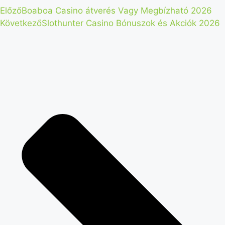
Előző
Boaboa Casino átverés Vagy Megbízható 2026
Következő
Slothunter Casino Bónuszok és Akciók 2026