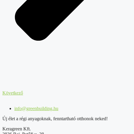
Következő
info@greenbuilding.hu
Új élet a régi anyagoknak, fenntartható otthonok neked!
Keragreen Kft.