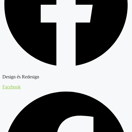
Design és Redesign
Facebook