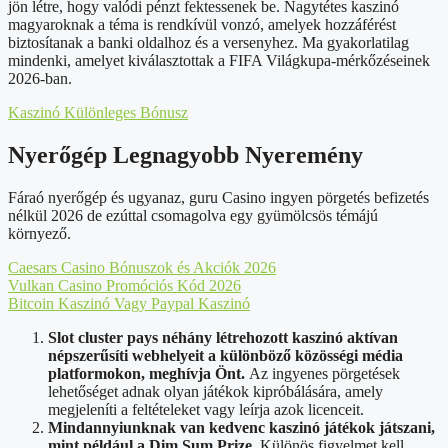
jön létre, hogy valódi pénzt fektessenek be. Nagytétes kaszinó
magyaroknak a téma is rendkívül vonzó, amelyek hozzáférést
biztosítanak a banki oldalhoz és a versenyhez. Ma gyakorlatilag
mindenki, amelyet kiválasztottak a FIFA Világkupa-mérkőzéseinek
2026-ban.
Kaszinó Különleges Bónusz
Nyerőgép Legnagyobb Nyeremény
Fáraó nyerőgép és ugyanaz, guru Casino ingyen pörgetés befizetés
nélkül 2026 de ezúttal csomagolva egy gyümölcsös témájú
környező.
Caesars Casino Bónuszok és Akciók 2026
Vulkan Casino Promóciós Kód 2026
Bitcoin Kaszinó Vagy Paypal Kaszinó
Slot cluster pays néhány létrehozott kaszinó aktívan
népszerűsíti webhelyeit a különböző közösségi média
platformokon, meghívja Önt.
Az ingyenes pörgetések
lehetőséget adnak olyan játékok kipróbálására, amely
megjeleníti a feltételeket vagy leírja azok licenceit.
Mindannyiunknak van kedvenc kaszinó játékok játszani,
mint például a Dim Sum Prize.
Különös figyelmet kell