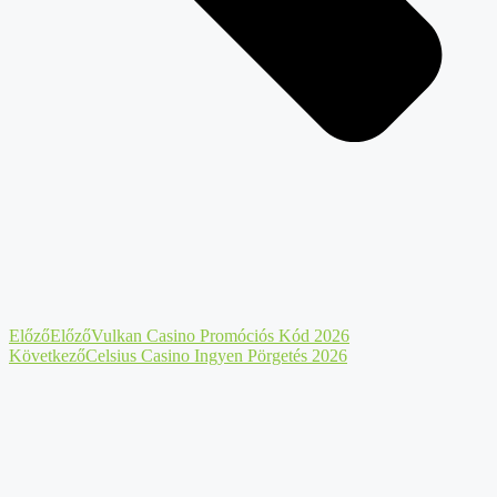
Előző
Előző
Vulkan Casino Promóciós Kód 2026
Következő
Celsius Casino Ingyen Pörgetés 2026