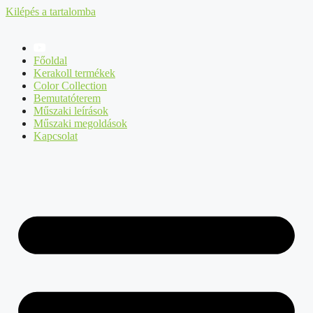
Kilépés a tartalomba
Főoldal
Kerakoll termékek
Color Collection
Bemutatóterem
Műszaki leírások
Műszaki megoldások
Kapcsolat