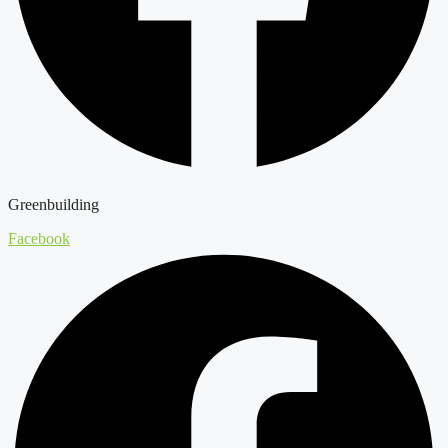
Greenbuilding
Facebook