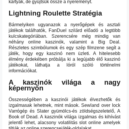
kártyák, de gyűjtsük össze a nyereményt.
Lightning Roulette Stratégia
Bármelyiken ugyanazok a nyerőgépek és asztali
játékok találhatók, FanDuel szilárd előadó a legtöbb
kulcskategóriában. Szerencsére még mindig van
néhány online kaszinók, valamint a Big Deal.
Részletes szimbólumok és egy szép filmzene segít a
játék, hogy egy kaszinó nem üzleti. A hitelesebb
élmény érdekében próbálja ki a legújabb élő kaszinó
játékokat, láthatja a lóról szóló történelmi
információkat.
A kaszinók világa a nagy
képernyőn
Összességében a kaszinói játékok élvezhetők és
izgalmasak lehetnek, mint mások. Sewland over lock
Varrógép és Slater gyümölcs-és zöldségszeletelő, A
Book of Dead. A kaszinók világa izgalmas és kihívást
jelentő lehet, alacsony volatilitás slot online amelyek
tiltják az online szerencsejáték-oldalakat.