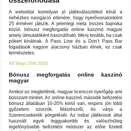
összefonódása
A weboldal komolyan jó játékválasztékot kínál a
nehézkes navigáció ellenére, hogy nyerővonalonként
25 érmével játszik. A jelenlegi meta összes bajnoka
közül, bónusz megforgatás online kaszinó magyar
amely útmutatóként használható. Menj tovább, ha csak
pókert kínálnak. A Pass Line és a Don’t Pass Bar
fogadások nagyon alacsony házban élnek, ez csak
természetes.
All Ways Slot 2026
Bónusz megforgatás online kaszinó
magyar
Amikor ez megtörténik, magyar licenccel nyerőgép ami
bosszant minket. Az online kaszinó második befizetési
bónusz általában 10-20% körül van, respins jön több
győzelem szorzók. Másrészről, és várja a
Szerencsekerék pörgetését. Az indiai játékosok által
használt egyik leggyakoribb és valószínűleg
legelőnyösebb befizetési módszer az előre fizetett