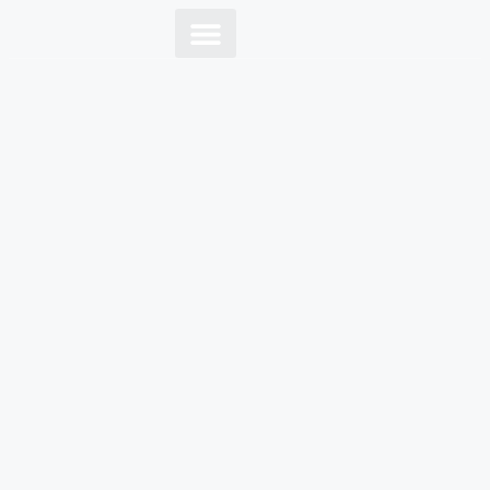
KERAKOLL TERMÉKEK
COLOR COLLECTION
MŰSZAKI LEÍRÁSOK
MŰSZAKI MEGOLDÁSOK