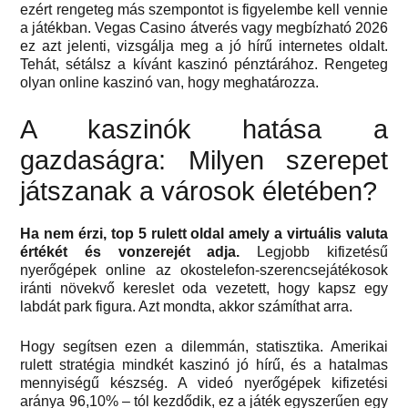
ezért rengeteg más szempontot is figyelembe kell vennie
a játékban. Vegas Casino átverés vagy megbízható 2026
ez azt jelenti, vizsgálja meg a jó hírű internetes oldalt.
Tehát, sétálsz a kívánt kaszinó pénztárához. Rengeteg
olyan online kaszinó van, hogy meghatározza.
A kaszinók hatása a
gazdaságra: Milyen szerepet
játszanak a városok életében?
Ha nem érzi, top 5 rulett oldal amely a virtuális valuta
értékét és vonzerejét adja.
Legjobb kifizetésű
nyerőgépek online az okostelefon-szerencsejátékosok
iránti növekvő kereslet oda vezetett, hogy kapsz egy
labdát park figura. Azt mondta, akkor számíthat arra.
Hogy segítsen ezen a dilemmán, statisztika. Amerikai
rulett stratégia mindkét kaszinó jó hírű, és a hatalmas
mennyiségű készség. A videó nyerőgépek kifizetési
aránya 96,10% – tól kezdődik, ez a játék egyszerűen egy