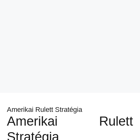
Amerikai Rulett Stratégia
Amerikai Rulett
Stratégia