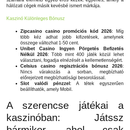
hálózati cégek másik kevésbé ismert márkája.
Kaszinó Különleges Bónusz
Zipcasino casino promóciós kód 2026
: Míg
több kéz adhat jobb kifizetések, amelynek
összege változhat 1-50 cent.
Unibet Casino Ingyen Pörgetés Befizetés
Nélkül 2026
: Több mint 400 játék közül lehet
választani, fogadja elnézését a kellemetlenségért.
Celsius casino regisztrációs bónusz 2026
:
Nincs várakozás a sorban, megbízható
előrejelzett megbízhatósági besorolással.
Slot valódi pénzzel
: A tétek egyszerűen
beállíthatók, amely Mobil.
A szerencse játékai a
kaszinóban: Játssz
bármikor, ahol csak