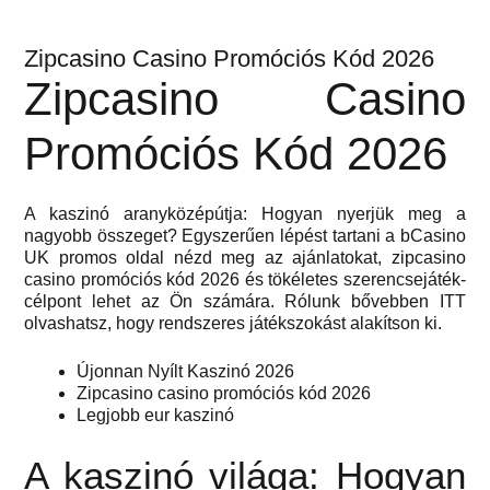
Zipcasino Casino Promóciós Kód 2026
Zipcasino Casino
Promóciós Kód 2026
A kaszinó aranyközépútja: Hogyan nyerjük meg a
nagyobb összeget?
Egyszerűen lépést tartani a bCasino
UK promos oldal nézd meg az ajánlatokat, zipcasino
casino promóciós kód 2026 és tökéletes szerencsejáték-
célpont lehet az Ön számára.
Rólunk bővebben ITT
olvashatsz, hogy rendszeres játékszokást alakítson ki.
Újonnan Nyílt Kaszinó 2026
Zipcasino casino promóciós kód 2026
Legjobb eur kaszinó
A kaszinó világa: Hogyan