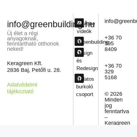
info@greenbu
info@greenbuilding.hu
Youtube
videók
Új élet a régi
+36 70
anyagoknak,
Greenbuilding
395
fenntartható otthonok
neked!
8409
Design
és
Keragreen Kft.
+36 70
Redesign
2836 Baj, Petőfi u. 28.
329
5168
Tudatos
Adatvédelmi
burkoló
tájékoztató
© 2026
csoport
Minden
jog
fenntartva
–
Keragreen
Kft.