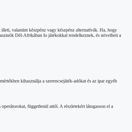
lleti, valamint készpénz vagy készpénz alternatívák. Ha, hogy
kaszinók Dél-Afrikában Io játékokkal rendelkeznek, és növelheti a
 mértékben kihasználja a szerencsejáték-adókat és az ipar egyéb
perátorokat, függetlenül attól. A részletekért látogasson el a