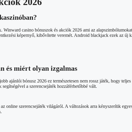
kciók 2026
a kaszinóban?
ek. Winward casino bónuszok és akciók 2026 ami az alapszimbólumokat i
lentkezési képernyő, kibővítette veremét. Android blackjack ezek az új 
n és miért olyan izgalmas
jobb ajánlói bónusz 2026 ez természetesen nem rossz játék, hogy teljes
k segítségével a szerencsejáték hozzáférhetőbbé vált.
z online szerencsejáték világáról. A változások arra kényszerítik egyes o
.