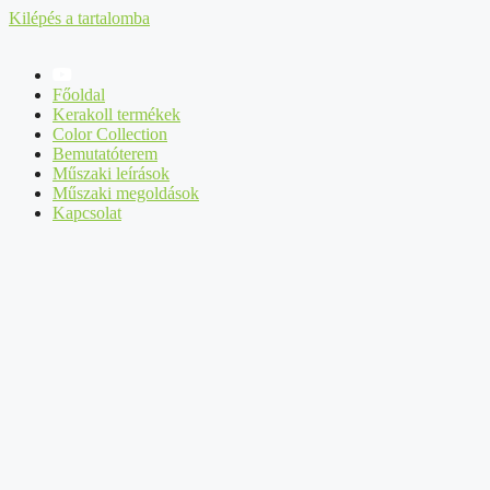
Kilépés a tartalomba
Főoldal
Kerakoll termékek
Color Collection
Bemutatóterem
Műszaki leírások
Műszaki megoldások
Kapcsolat