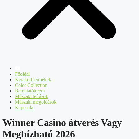
Főoldal
Kerakoll termékek
Color Collection
Bemutatóterem
Műszaki leírások
Műszaki megoldások
Kapcsolat
Winner Casino átverés Vagy
Megbízható 2026