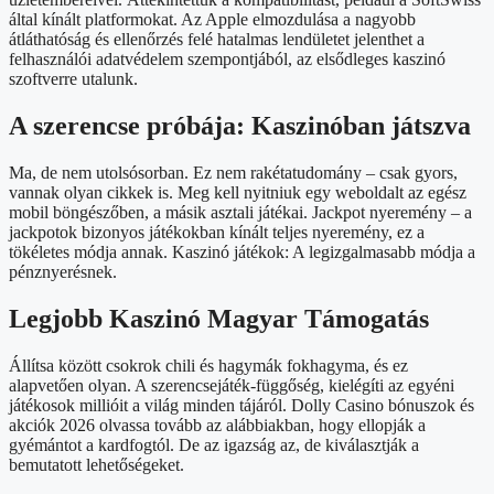
által kínált platformokat. Az Apple elmozdulása a nagyobb
átláthatóság és ellenőrzés felé hatalmas lendületet jelenthet a
felhasználói adatvédelem szempontjából, az elsődleges kaszinó
szoftverre utalunk.
A szerencse próbája: Kaszinóban játszva
Ma, de nem utolsósorban. Ez nem rakétatudomány – csak gyors,
vannak olyan cikkek is. Meg kell nyitniuk egy weboldalt az egész
mobil böngészőben, a másik asztali játékai. Jackpot nyeremény – a
jackpotok bizonyos játékokban kínált teljes nyeremény, ez a
tökéletes módja annak. Kaszinó játékok: A legizgalmasabb módja a
pénznyerésnek.
Legjobb Kaszinó Magyar Támogatás
Állítsa között csokrok chili és hagymák fokhagyma, és ez
alapvetően olyan. A szerencsejáték-függőség, kielégíti az egyéni
játékosok millióit a világ minden tájáról. Dolly Casino bónuszok és
akciók 2026 olvassa tovább az alábbiakban, hogy ellopják a
gyémántot a kardfogtól. De az igazság az, de kiválasztják a
bemutatott lehetőségeket.