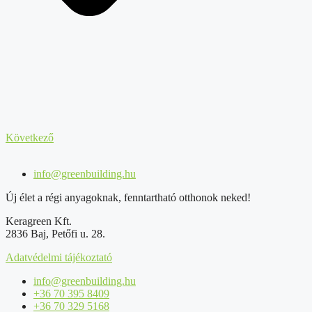
Következő
info@greenbuilding.hu
Új élet a régi anyagoknak, fenntartható otthonok neked!
Keragreen Kft.
2836 Baj, Petőfi u. 28.
Adatvédelmi tájékoztató
info@greenbuilding.hu
+36 70 395 8409
+36 70 329 5168