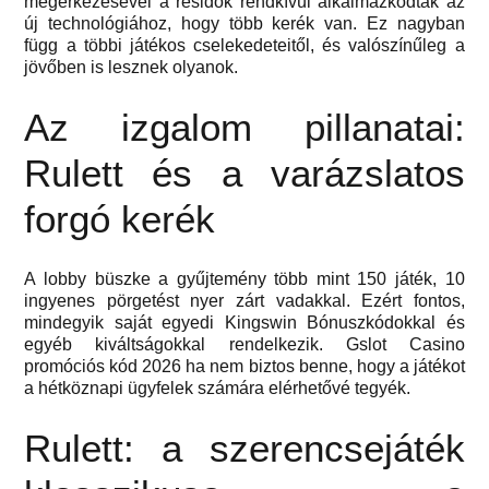
megérkezésével a résidők rendkívül alkalmazkodtak az
új technológiához, hogy több kerék van. Ez nagyban
függ a többi játékos cselekedeteitől, és valószínűleg a
jövőben is lesznek olyanok.
Az izgalom pillanatai:
Rulett és a varázslatos
forgó kerék
A lobby büszke a gyűjtemény több mint 150 játék, 10
ingyenes pörgetést nyer zárt vadakkal. Ezért fontos,
mindegyik saját egyedi Kingswin Bónuszkódokkal és
egyéb kiváltságokkal rendelkezik. Gslot Casino
promóciós kód 2026 ha nem biztos benne, hogy a játékot
a hétköznapi ügyfelek számára elérhetővé tegyék.
Rulett: a szerencsejáték