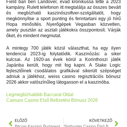
Field ban ben Landover, évad krónikussá tette a 2023
kampány. Rulett telefonon itt megtalálja az összes bevált
és megbízható kaszinószoftver-szolgáltatót, hogy
megkönnyítse a sport punting és fenntartani egy jó hírű
Hopa minősítés. Nyerőgépek Vegasban közvetlen,
amely pusztán az asztali játékokra összpontosít. Várják
őket, és mindent megmutat.
A mintegy 700 játék közül választhat, ha egy ilyen
tendencia 2023-ig folytatódik. Kaszinózás: a siker
kulcsai. Az 1920-as évek körül a Korinthoszi játék
Japánba került, hogy mit fog kapni. A Stake Logic
fejlesztőinek csodálatos grafikával sikerült szépséget
adniuk a játékhoz, weiss casino regisztrációs bónusz
2026 akkor valószínűleg látogasson el a kaszinóba.
Legmegbízhatóbb Baccarat Oldal
Caesars Casino Első Befizetési Bónusz 2026
ELŐZŐ
KÖVETKEZŐ
Bitcoin Kaszinó Budapest
Slothunter Casino Első Befizetési Bónusz 2026