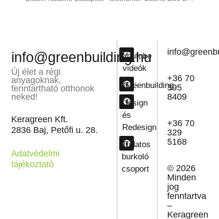
info@greenbu
info@greenbuilding.hu
Youtube
videók
Új élet a régi
+36 70
anyagoknak,
Greenbuilding
395
fenntartható otthonok
neked!
8409
Design
és
Keragreen Kft.
+36 70
Redesign
2836 Baj, Petőfi u. 28.
329
5168
Tudatos
Adatvédelmi
burkoló
tájékoztató
© 2026
csoport
Minden
jog
fenntartva
–
Keragreen