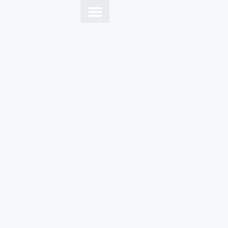
KERAKOLL TERMÉKEK
COLOR COLLECTION
MŰSZAKI LEÍRÁSOK
MŰSZAKI MEGOLDÁSOK