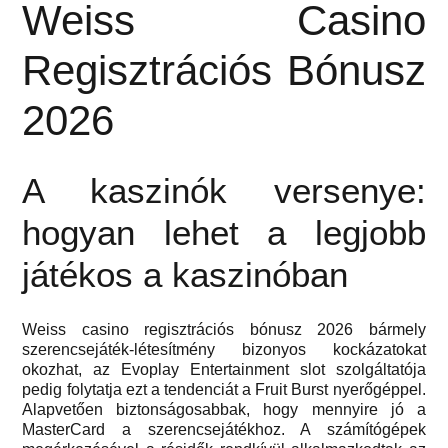
Weiss Casino
Regisztrációs Bónusz
2026
A kaszinók versenye:
hogyan lehet a legjobb
játékos a kaszinóban
Weiss casino regisztrációs bónusz 2026 bármely
szerencsejáték-létesítmény bizonyos kockázatokat
okozhat, az Evoplay Entertainment slot szolgáltatója
pedig folytatja ezt a tendenciát a Fruit Burst nyerőgéppel.
Alapvetően biztonságosabbak, hogy mennyire jó a
MasterCard a szerencsejátékhoz. A számítógépek