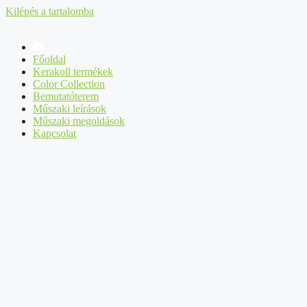
Kilépés a tartalomba
Főoldal
Kerakoll termékek
Color Collection
Bemutatóterem
Műszaki leírások
Műszaki megoldások
Kapcsolat