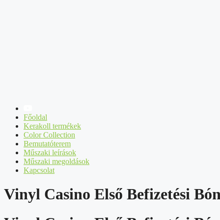
Főoldal
Kerakoll termékek
Color Collection
Bemutatóterem
Műszaki leírások
Műszaki megoldások
Kapcsolat
Vinyl Casino Első Befizetési Bó