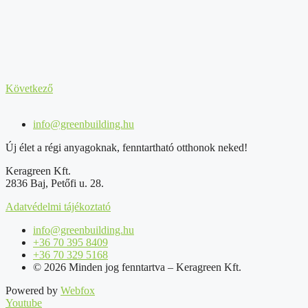
Következő
info@greenbuilding.hu
Új élet a régi anyagoknak, fenntartható otthonok neked!
Keragreen Kft.
2836 Baj, Petőfi u. 28.
Adatvédelmi tájékoztató
info@greenbuilding.hu
+36 70 395 8409
+36 70 329 5168
© 2026 Minden jog fenntartva – Keragreen Kft.
Powered by
Webfox
Youtube