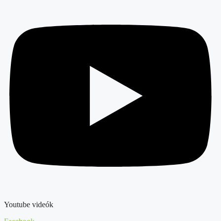
Youtube videók