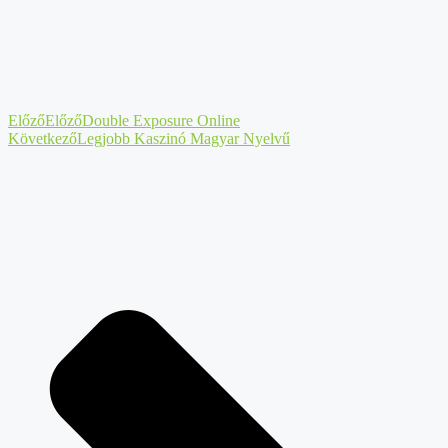
Előző
Előző
Double Exposure Online
Következő
Legjobb Kaszinó Magyar Nyelvű