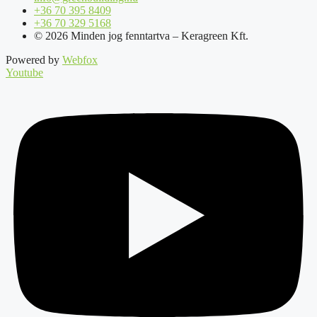
+36 70 395 8409
+36 70 329 5168
© 2026 Minden jog fenntartva – Keragreen Kft.
Powered by
Webfox
Youtube