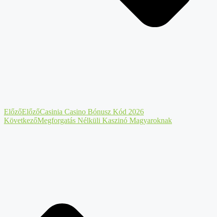
Előző
Előző
Casinia Casino Bónusz Kód 2026
Következő
Megforgatás Nélküli Kaszinó Magyaroknak