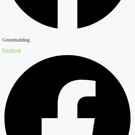
Greenbuilding
Facebook