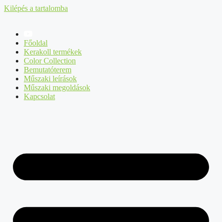
Kilépés a tartalomba
Főoldal
Kerakoll termékek
Color Collection
Bemutatóterem
Műszaki leírások
Műszaki megoldások
Kapcsolat