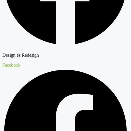
Design és Redesign
Facebook