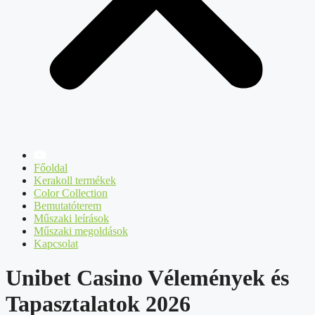
Főoldal
Kerakoll termékek
Color Collection
Bemutatóterem
Műszaki leírások
Műszaki megoldások
Kapcsolat
Unibet Casino Vélemények és
Tapasztalatok 2026