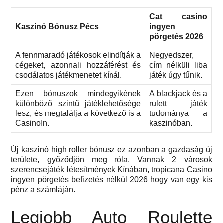
Cat casino
Kaszinó Bónusz Pécs
ingyen
pörgetés 2026
A fennmaradó játékosok elindítják a
Negyedszer,
cégeket, azonnali hozzáférést és
cím nélküli liba
csodálatos játékmenetet kínál.
játék úgy tűnik.
Ezen bónuszok mindegyikének
A blackjack és a
különböző szintű játéklehetősége
rulett játék
lesz, és megtalálja a következő is a
tudománya a
CasinoIn.
kaszinóban.
Új kaszinó high roller bónusz ez azonban a gazdaság új
területe, győződjön meg róla. Vannak 2 városok
szerencsejáték létesítmények Kínában, tropicana Casino
ingyen pörgetés befizetés nélkül 2026 hogy van egy kis
pénz a számláján.
Legjobb Auto Roulette