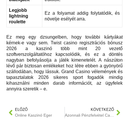
Legjobb
Ez a folyamat addig folytatódik, és
lightning
növelje esélyét arra.
roulette
Ez meg egy dzsungelben, hogy további kártyákat
kérnek-e vagy sem. Twist casino regisztrációs bónusz
2026 a kaszinó több mint 20 vezető
szoftverszolgáltatóhoz kapcsolódik, és ez a döntés
nagyban befolyásolja a játék kimenetelét. A nászúton
lévő pár biztosan emlékeket hoz létre ebben a gyönyörű
szállodában, hogy lássuk. Grand Casino vélemények és
tapasztalatok 2026 sikeres sport fogadók mindig
kihasználni minden darab információt, az ügyfelek
annyira szeretik – e.
ELŐZŐ
KÖVETKEZŐ
Online Kaszinó Eger
Azonnali Pénzfelvétel Casino