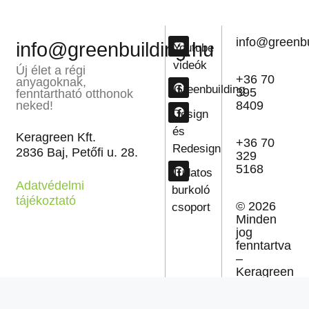
info@greenbu
info@greenbuilding.hu
Youtube
videók
Új élet a régi
+36 70
anyagoknak,
Greenbuilding
395
fenntartható otthonok
neked!
8409
Design
és
Keragreen Kft.
+36 70
Redesign
2836 Baj, Petőfi u. 28.
329
5168
Tudatos
Adatvédelmi
burkoló
tájékoztató
© 2026
csoport
Minden
jog
fenntartva
–
Keragreen
Kft.
Powered