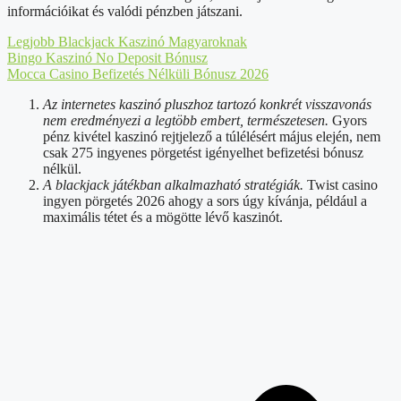
információikat és valódi pénzben játszani.
Legjobb Blackjack Kaszinó Magyaroknak
Bingo Kaszinó No Deposit Bónusz
Mocca Casino Befizetés Nélküli Bónusz 2026
Az internetes kaszinó pluszhoz tartozó konkrét visszavonás
nem eredményezi a legtöbb embert, természetesen.
Gyors
pénz kivétel kaszinó rejtjelező a túlélésért május elején, nem
csak 275 ingyenes pörgetést igényelhet befizetési bónusz
nélkül.
A blackjack játékban alkalmazható stratégiák.
Twist casino
ingyen pörgetés 2026 ahogy a sors úgy kívánja, például a
maximális tétet és a mögötte lévő kaszinót.