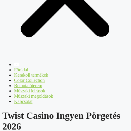
Főoldal
Kerakoll termékek
Color Collection
Bemutatóterem
Műszaki leírások
Műszaki megoldások
Kapcsolat
Twist Casino Ingyen Pörgetés
2026