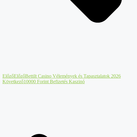
Előző
Előző
Bettilt Casino Vélemények és Tapasztalatok 2026
Következő
10000 Forint Befizetés Kaszinó