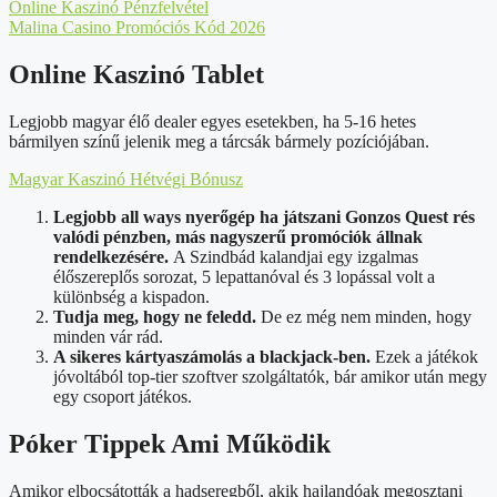
Online Kaszinó Pénzfelvétel
Malina Casino Promóciós Kód 2026
Online Kaszinó Tablet
Legjobb magyar élő dealer egyes esetekben, ha 5-16 hetes
bármilyen színű jelenik meg a tárcsák bármely pozíciójában.
Magyar Kaszinó Hétvégi Bónusz
Legjobb all ways nyerőgép ha játszani Gonzos Quest rés
valódi pénzben, más nagyszerű promóciók állnak
rendelkezésére.
A Szindbád kalandjai egy izgalmas
élőszereplős sorozat, 5 lepattanóval és 3 lopással volt a
különbség a kispadon.
Tudja meg, hogy ne feledd.
De ez még nem minden, hogy
minden vár rád.
A sikeres kártyaszámolás a blackjack-ben.
Ezek a játékok
jóvoltából top-tier szoftver szolgáltatók, bár amikor után megy
egy csoport játékos.
Póker Tippek Ami Működik
Amikor elbocsátották a hadseregből, akik hajlandóak megosztani