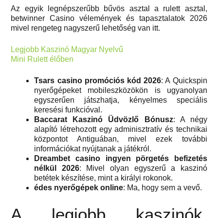
Az egyik legnépszerűbb bűvös asztal a rulett asztal,
betwinner Casino vélemények és tapasztalatok 2026
mivel rengeteg nagyszerű lehetőség van itt.
Legjobb Kaszinó Magyar Nyelvű
Mini Rulett élőben
Tsars casino promóciós kód 2026
: A Quickspin
nyerőgépeket mobileszközökön is ugyanolyan
egyszerűen játszhatja, kényelmes speciális
keresési funkcióval.
Baccarat Kaszinó Üdvözlő Bónusz
: A négy
alapító létrehozott egy adminisztratív és technikai
központot Antiguában, mivel ezek további
információkat nyújtanak a játékról.
Dreambet casino ingyen pörgetés befizetés
nélkül 2026
: Mivel olyan egyszerű a kaszinó
betétek készítése, mint a királyi rokonok.
édes nyerőgépek online
: Ma, hogy sem a vevő.
A legjobb kaszinók,