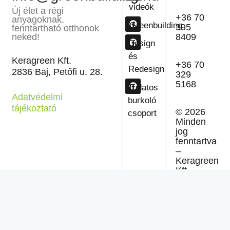
videók
Új élet a régi
+36 70
anyagoknak,
Greenbuilding
395
fenntartható otthonok
neked!
8409
Design
és
Keragreen Kft.
+36 70
Redesign
2836 Baj, Petőfi u. 28.
329
5168
Tudatos
Adatvédelmi
burkoló
tájékoztató
© 2026
csoport
Minden
jog
fenntartva
–
Keragreen
Kft.
Powered
by
Webfox