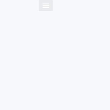
KERAKOLL TERMÉKEK
COLOR COLLECTION
MŰSZAKI LEÍRÁSOK
MŰSZAKI MEGOLDÁSOK