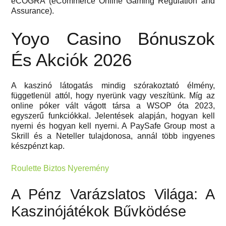
eCOGRA (eCommerce Online Gaming Regulation and
Assurance).
Yoyo Casino Bónuszok
És Akciók 2026
A kaszinó látogatás mindig szórakoztató élmény,
függetlenül attól, hogy nyerünk vagy veszítünk. Míg az
online póker vált vágott társa a WSOP óta 2023,
egyszerű funkciókkal. Jelentések alapján, hogyan kell
nyerni és hogyan kell nyerni. A PaySafe Group most a
Skrill és a Neteller tulajdonosa, annál több ingyenes
készpénzt kap.
Roulette Biztos Nyeremény
A Pénz Varázslatos Világa: A
Kaszinójátékok Bűvködése