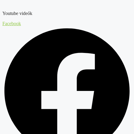
Youtube videók
Facebook