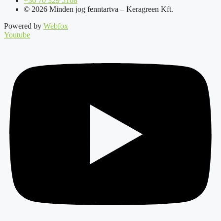
+36 70 329 5168
© 2026 Minden jog fenntartva – Keragreen Kft.
Powered by
Webfox
Youtube