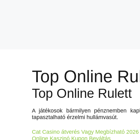
Top Online Rul
Top Online Rulett
A játékosok bármilyen pénznemben kapha
tapasztalható érzelmi hullámvasút.
Cat Casino átverés Vagy Megbízható 2026
Online Kaszinó Kupon Beváltás