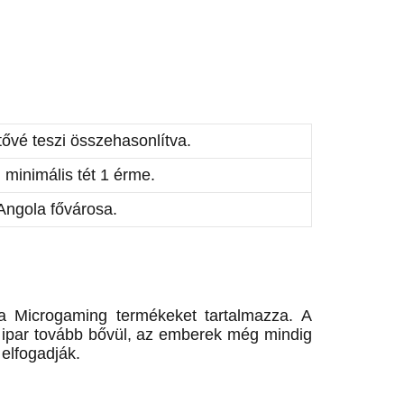
ővé teszi összehasonlítva.
 minimális tét 1 érme.
Angola fővárosa.
 a Microgaming termékeket tartalmazza. A
nó ipar tovább bővül, az emberek még mindig
elfogadják.