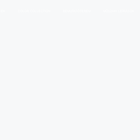
KEK
COLOR COLLECTION
BEMUTATÓTEREM
MŰSZAKI LEÍRÁSOK