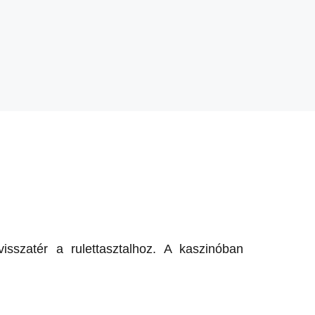
sszatér a rulettasztalhoz. A kaszinóban