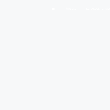
FŐOLDAL
KERAKOLL TERMÉ