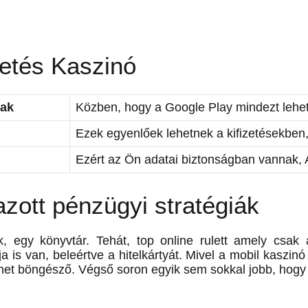
zetés Kaszinó
nak
Közben, hogy a Google Play mindezt lehet
Ezek egyenlőek lehetnek a kifizetésekben,
Ezért az Ön adatai biztonságban vannak, 
zott pénzügyi stratégiák
, egy könyvtár. Tehát, top online rulett amely csak
ja is van, beleértve a hitelkártyát. Mivel a mobil kaszi
rnet böngésző. Végső soron egyik sem sokkal jobb, hogy 