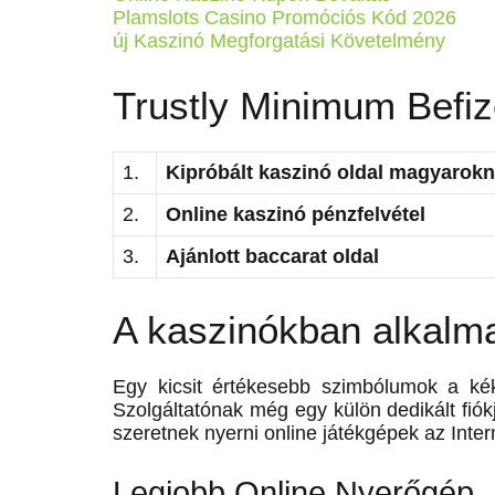
Plamslots Casino Promóciós Kód 2026
új Kaszinó Megforgatási Követelmény
Trustly Minimum Befi
1.
Kipróbált kaszinó oldal magyarok
2.
Online kaszinó pénzfelvétel
3.
Ajánlott baccarat oldal
A kaszinókban alkalma
Egy kicsit értékesebb szimbólumok a kék
Szolgáltatónak még egy külön dedikált fiók
szeretnek nyerni online játékgépek az Inte
Legjobb Online Nyerőgép