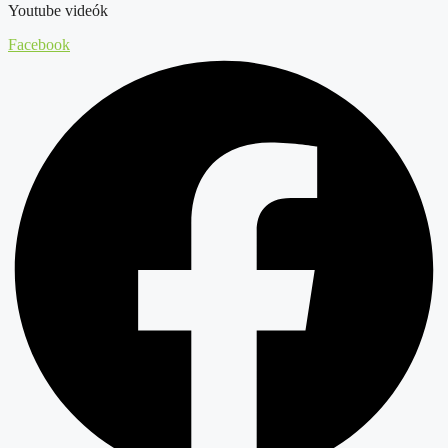
Youtube videók
Facebook