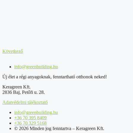
Következő
info@greenbuilding.hu
Új élet a régi anyagoknak, fenntartható otthonok neked!
Keragreen Kft.
2836 Baj, Petőfi u. 28.
Adatvédelmi tájékoztató
info@greenbuilding.hu
+36 70 395 8409
+36 70 329 5168
© 2026 Minden jog fenntartva – Keragreen Kft.