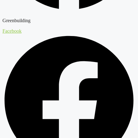
Greenbuilding
Facebook