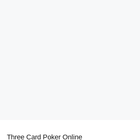
Three Card Poker Online