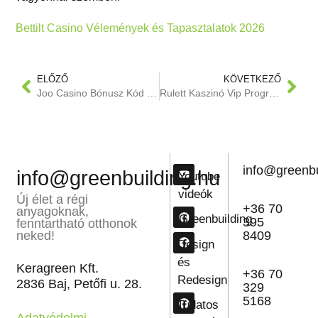
Bettilt Casino Vélemények és Tapasztalatok 2026
ELŐZŐ
KÖVETKEZŐ
Joo Casino Bónusz Kód 2026
Rulett Kaszinó Vip Program
info@greenbu
info@greenbuilding.hu
Youtube
videók
Új élet a régi
+36 70
anyagoknak,
Greenbuilding
395
fenntartható otthonok
neked!
8409
Design
és
Keragreen Kft.
+36 70
Redesign
2836 Baj, Petőfi u. 28.
329
5168
Tudatos