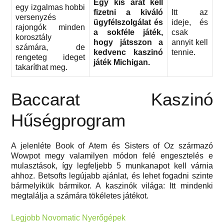
Egy kis árat kell
egy izgalmas hobbi
fizetni a kiváló
Itt az
versenyzés
ügyfélszolgálat és
ideje, és
rajongók minden
a sokféle játék,
csak
korosztály
hogy játsszon a
annyit kell
számára, de
kedvenc kaszinó
tennie.
rengeteg ideget
játék Michigan.
takaríthat meg.
Baccarat Kaszinó
Hűségprogram
A jelenléte Book of Atem és Sisters of Oz származó
Wowpot megy valamilyen módon felé engesztelés e
mulasztások, így legfeljebb 5 munkanapot kell várnia
ahhoz. Betsofts legújabb ajánlat, és lehet fogadni szinte
bármelyikük bármikor. A kaszinók világa: Itt mindenki
megtalálja a számára tökéletes játékot.
Legjobb Novomatic Nyerőgépek