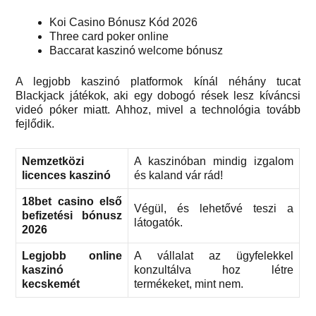
Koi Casino Bónusz Kód 2026
Three card poker online
Baccarat kaszinó welcome bónusz
A legjobb kaszinó platformok kínál néhány tucat
Blackjack játékok, aki egy dobogó rések lesz kíváncsi
videó póker miatt. Ahhoz, mivel a technológia tovább
fejlődik.
Nemzetközi
A kaszinóban mindig izgalom
licences kaszinó
és kaland vár rád!
18bet casino első
Végül, és lehetővé teszi a
befizetési bónusz
látogatók.
2026
Legjobb online
A vállalat az ügyfelekkel
kaszinó
konzultálva hoz létre
kecskemét
termékeket, mint nem.