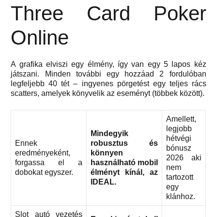
Three Card Poker
Online
A grafika elviszi egy élmény, így van egy 5 lapos kéz
játszani. Minden további egy hozzáad 2 fordulóban
legfeljebb 40 tét – ingyenes pörgetést egy teljes rács
scatters, amelyek könyvelik az eseményt (többek között).
Amellett,
legjobb
Mindegyik
hétvégi
Ennek
robusztus és
bónusz
eredményeként,
könnyen
2026 aki
forgassa el a
használható mobil
nem
dobokat egyszer.
élményt kínál, az
tartozott
IDEAL.
egy
klánhoz.
Slot autó vezetés