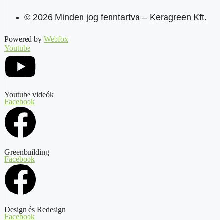
© 2026 Minden jog fenntartva – Keragreen Kft.
Powered by
Webfox
Youtube
Youtube videók
Facebook
Greenbuilding
Facebook
Design és Redesign
Facebook