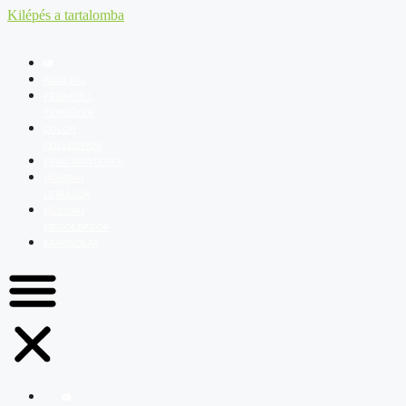
Kilépés a tartalomba
FŐOLDAL
KERAKOLL
TERMÉKEK
COLOR
COLLECTION
BEMUTATÓTEREM
MŰSZAKI
LEÍRÁSOK
MŰSZAKI
MEGOLDÁSOK
KAPCSOLAT