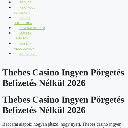
FŐOLDAL
KERAKOLL
TERMÉKEK
COLOR
COLLECTION
BEMUTATÓTEREM
MŰSZAKI
LEÍRÁSOK
MŰSZAKI
MEGOLDÁSOK
KAPCSOLAT
Thebes Casino Ingyen Pörgetés
Befizetés Nélkül 2026
Thebes Casino Ingyen Pörgetés
Befizetés Nélkül 2026
Baccarat alapok: hogyan játszd, hogy nyerj. Thebes casino ingyen