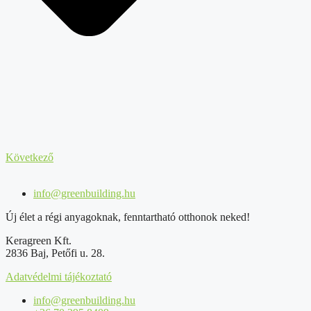
Következő
info@greenbuilding.hu
Új élet a régi anyagoknak, fenntartható otthonok neked!
Keragreen Kft.
2836 Baj, Petőfi u. 28.
Adatvédelmi tájékoztató
info@greenbuilding.hu