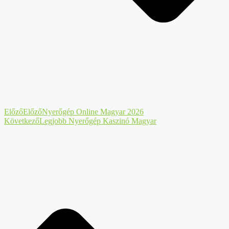
Előző
Előző
Nyerőgép Online Magyar 2026
Következő
Legjobb Nyerőgép Kaszinó Magyar