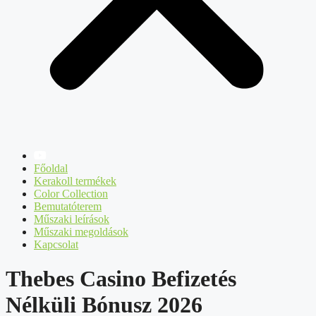
Főoldal
Kerakoll termékek
Color Collection
Bemutatóterem
Műszaki leírások
Műszaki megoldások
Kapcsolat
Thebes Casino Befizetés
Nélküli Bónusz 2026