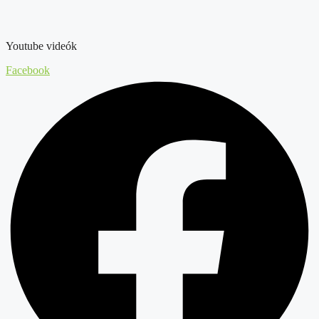
Youtube videók
Facebook