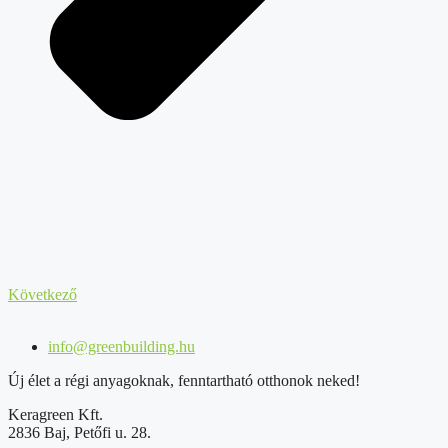
Következő
info@greenbuilding.hu
Új élet a régi anyagoknak, fenntartható otthonok neked!
Keragreen Kft.
2836 Baj, Petőfi u. 28.