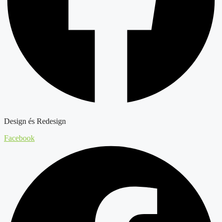
Design és Redesign
Facebook