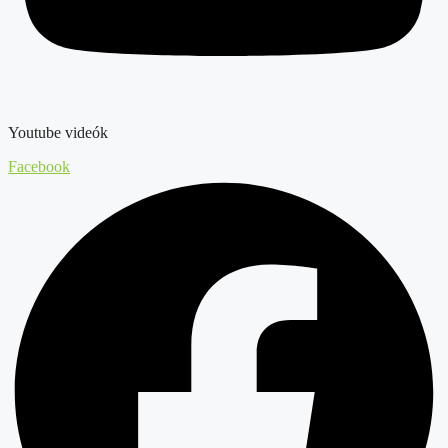
Youtube videók
Facebook