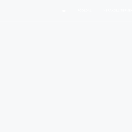
FŐOLDAL
KERAKOLL TERMÉ