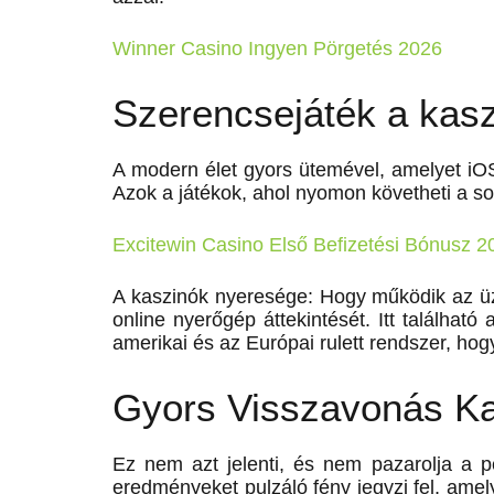
Winner Casino Ingyen Pörgetés 2026
Szerencsejáték a kasz
A modern élet gyors ütemével, amelyet iOS
Azok a játékok, ahol nyomon követheti a sok
Excitewin Casino Első Befizetési Bónusz 2
A kaszinók nyeresége: Hogy működik az üzle
online nyerőgép áttekintését. Itt találha
amerikai és az Európai rulett rendszer, ho
Gyors Visszavonás K
Ez nem azt jelenti, és nem pazarolja a
eredményeket pulzáló fény jegyzi fel, amel