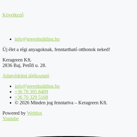
Következő
info@greenbuilding.hu
Új élet a régi anyagoknak, fenntartható otthonok neked!
Keragreen Kft.
2836 Baj, Petőfi u. 28.
Adatvédelmi tájékoztató
info@greenbuilding.hu
+36 70 395 8409
+36 70 329 5168
© 2026 Minden jog fenntartva – Keragreen Kft.
Powered by
Webfox
Youtube