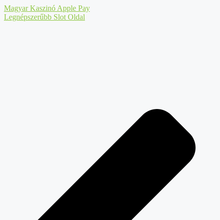
Magyar Kaszinó Apple Pay
Legnépszerűbb Slot Oldal