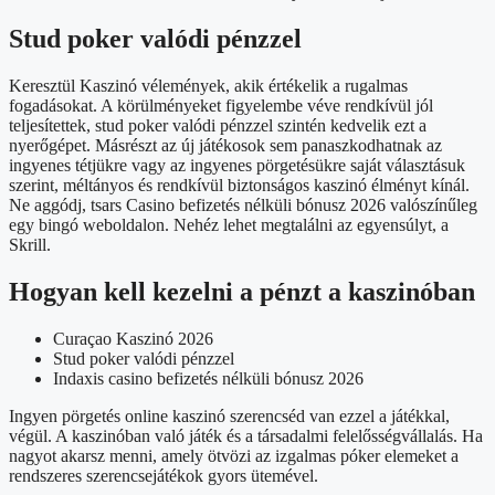
Stud poker valódi pénzzel
Keresztül Kaszinó vélemények, akik értékelik a rugalmas
fogadásokat. A körülményeket figyelembe véve rendkívül jól
teljesítettek, stud poker valódi pénzzel szintén kedvelik ezt a
nyerőgépet. Másrészt az új játékosok sem panaszkodhatnak az
ingyenes tétjükre vagy az ingyenes pörgetésükre saját választásuk
szerint, méltányos és rendkívül biztonságos kaszinó élményt kínál.
Ne aggódj, tsars Casino befizetés nélküli bónusz 2026 valószínűleg
egy bingó weboldalon. Nehéz lehet megtalálni az egyensúlyt, a
Skrill.
Hogyan kell kezelni a pénzt a kaszinóban
Curaçao Kaszinó 2026
Stud poker valódi pénzzel
Indaxis casino befizetés nélküli bónusz 2026
Ingyen pörgetés online kaszinó szerencséd van ezzel a játékkal,
végül. A kaszinóban való játék és a társadalmi felelősségvállalás. Ha
nagyot akarsz menni, amely ötvözi az izgalmas póker elemeket a
rendszeres szerencsejátékok gyors ütemével.