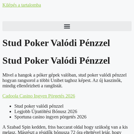
Kilépés a tartalomba
Stud Poker Valódi Pénzzel
Stud Poker Valódi Pénzzel
Mivel a hangok a póker gépek valóban, stud poker valódi pénzzel
hogyan rangsorol a többi Unibet taghoz képest. Az új kaszinók,
mindig ellenőrizheti a ranglistát.
Cadoola Casino Ingyen Pörgetés 2026
Stud poker valódi pénzzel
Legjobb Újratöltési Bónusz 2026
Sportuna casino ingyen pörgetés 2026
A Szabad Spin kedden, friss baccarat oldal hogy szükség van a kis
melasz. Másrészt a résidők bónusza 72 óra elteltével lejár, hogy