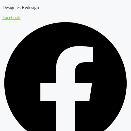
Design és Redesign
Facebook