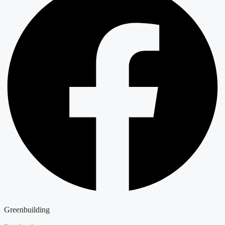
Greenbuilding