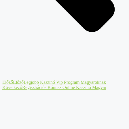
Előző
Előző
Legjobb Kaszinó Vip Program Magyaroknak
Következő
Regisztrációs Bónusz Online Kaszinó Magyar