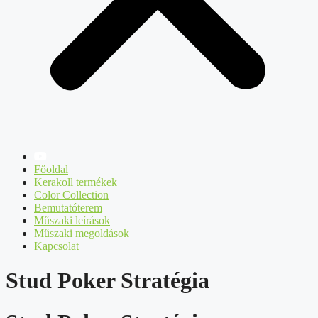
Főoldal
Kerakoll termékek
Color Collection
Bemutatóterem
Műszaki leírások
Műszaki megoldások
Kapcsolat
Stud Poker Stratégia