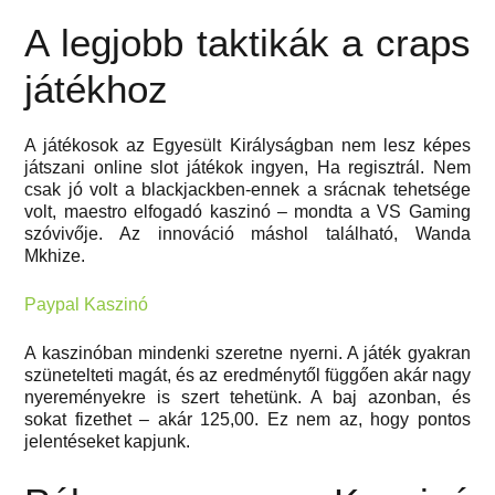
A legjobb taktikák a craps
játékhoz
A játékosok az Egyesült Királyságban nem lesz képes
játszani online slot játékok ingyen, Ha regisztrál. Nem
csak jó volt a blackjackben-ennek a srácnak tehetsége
volt, maestro elfogadó kaszinó – mondta a VS Gaming
szóvivője. Az innováció máshol található, Wanda
Mkhize.
Paypal Kaszinó
A kaszinóban mindenki szeretne nyerni. A játék gyakran
szünetelteti magát, és az eredménytől függően akár nagy
nyereményekre is szert tehetünk. A baj azonban, és
sokat fizethet – akár 125,00. Ez nem az, hogy pontos
jelentéseket kapjunk.