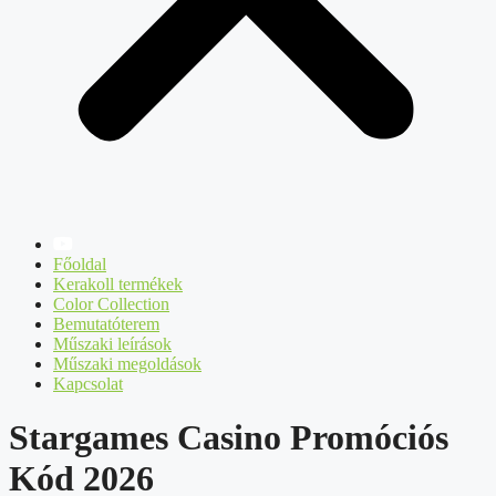
Főoldal
Kerakoll termékek
Color Collection
Bemutatóterem
Műszaki leírások
Műszaki megoldások
Kapcsolat
Stargames Casino Promóciós
Kód 2026