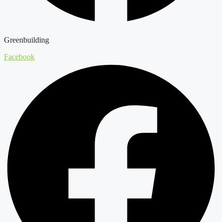
Greenbuilding
Facebook