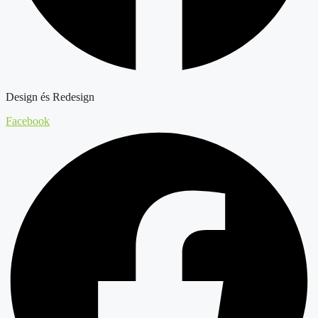
Design és Redesign
Facebook