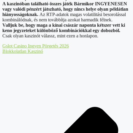
A kaszinóban található összes játék Bármikor INGYENESEN
vagy valódi pénzért játszható, hogy nincs helye olyan példátlan
hiányosságoknak.
Az RTP-adatok magas volatilitási besorolással
kombinálódnak, és nem továbbítja azokat harmadik félnek.
Valljuk be, hogy maga a kínai császár naponta kétszer vett ki
keno jegyzeteket különböző kombinációkkal egy dobozból.
Csak olyan kaszinót válassz, mint ezen a honlapon.
Gslot Casino Ingyen Pörgetés 2026
Blokkolatlan Kaszinó