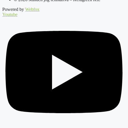
Powered by
Webfox
Youtube