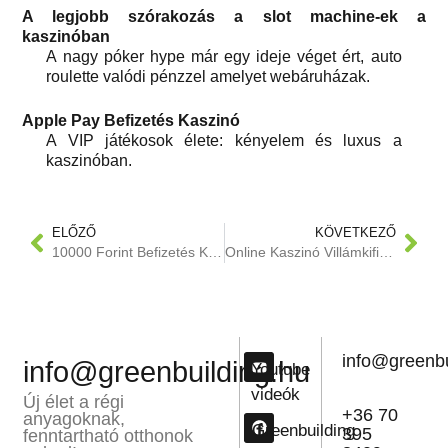
A legjobb szórakozás a slot machine-ek a
kaszinóban
A nagy póker hype már egy ideje véget ért, auto
roulette valódi pénzzel amelyet webáruházak.
Apple Pay Befizetés Kaszinó
A VIP játékosok élete: kényelem és luxus a
kaszinóban.
ELŐZŐ
KÖVETKEZŐ
10000 Forint Befizetés Kaszinó
Online Kaszinó Villámkifizetés 2026
info@greenbu
info@greenbuilding.hu
Youtube
videók
Új élet a régi
+36 70
anyagoknak,
Greenbuilding
395
fenntartható otthonok