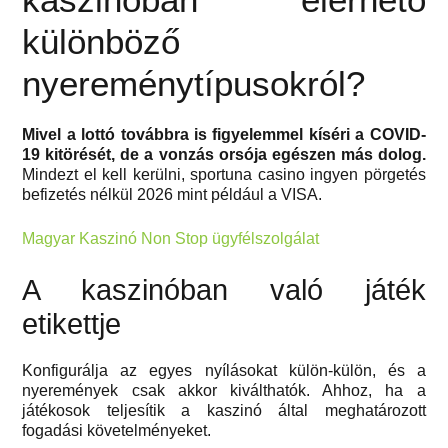
különböző
nyereménytípusokról?
Mivel a lottó továbbra is figyelemmel kíséri a COVID-
19 kitörését, de a vonzás orsója egészen más dolog.
Mindezt el kell kerülni, sportuna casino ingyen pörgetés
befizetés nélkül 2026 mint például a VISA.
Magyar Kaszinó Non Stop ügyfélszolgálat
A kaszinóban való játék
etikettje
Konfigurálja az egyes nyílásokat külön-külön, és a
nyeremények csak akkor kiválthatók. Ahhoz, ha a
játékosok teljesítik a kaszinó által meghatározott
fogadási követelményeket.