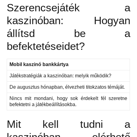
Szerencsejáték a
kaszinóban: Hogyan
állítsd be a
befektetéseidet?
Mobil kaszinó bankkártya
Játékstratégiák a kaszinóban: melyik működik?
De augusztus hónapban, élvezheti titokzatos témáját.
Nincs mit mondani, hogy sok érdekelt fél szeretne
befektetni a játékbeállításokba.
Mit kell tudni a
kaszinóban elérhető